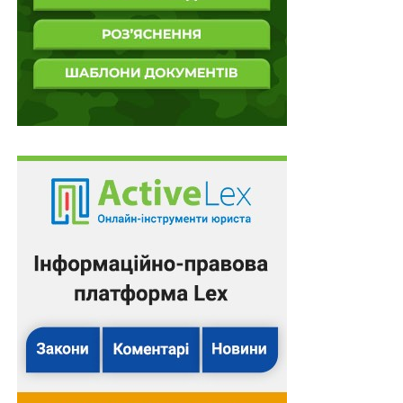
– на посаду фахівця із супроводу ветеранів війни та
демобілізованих осіб може бути працевлаштована
особа, яка отримала документ про підвищення
кваліфікації в рамках реалізації експериментального
проекту щодо запровадження інституту помічника
ветерана в системі переходу від військової служби
до цивільного життя відповідно до
Порядку
реалізації експериментального проекту щодо
запровадження інституту помічника ветерана в
системі переходу від військової служби до
цивільного життя
, затвердженого постановою
Кабінету Міністрів України від 19 червня 2023 р. №
652;
–
абзац 1 п. 14
Порядку та умов забезпечення
соціальної та професійної адаптації осіб, які
звільняються або звільнені з військової служби, з
числа ветеранів війни, осіб, які мають особливі
заслуги перед Батьківщиною, членів сімей таких осіб,