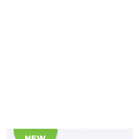
фахівцями із супроводу ветеранів війни та
демобілізованих осіб заходів з підтримки ветерана
війни, особи, яка має особливі заслуги перед
Батьківщиною, постраждалого учасника Революції
Гідності, члена сім’ї такої категорії осіб, члена сім’ї
загиблого (померлого) ветерана війни, члена сім’ї
загиблого (померлого) Захисника і загиблої
(померлої) Захисниці України та іншої
демобілізованої особи під час їх реадаптації та
реінтеграції в територіальних громадах.
Затвердженим Порядком, зокрема унормовано, що
фахівець із супроводу є штатним працівником
комунальної бюджетної установи/закладу.
Читайте також:
Статус дитини, постраждалої
внаслідок воєнних дій, можна буде отримати в
Дії