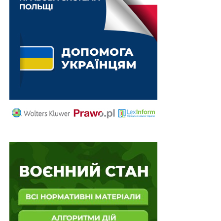
– поширення інформації та надання консультацій
щодо державних і місцевих програм підтримки осіб.
Рішення про введення посади фахівця із супроводу
до структури та штатного розпису закладу
приймається його засновником.
Посаду фахівця із супроводу може займати особа, яка
має рівень освіти, що відповідає вимогам
професійного стандарту, затвердженого в
установленому порядку.
Громадянин України подає заяву про участь у відборі
на посаду фахівця із супроводу в електронній формі
засобами Єдиного державного реєстру ветеранів
війни.
Крім того, встановлено, що: