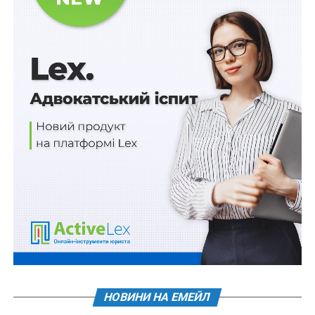
Заклади відповідно до цього Порядку шляхом
внесення відповідних змін до власних установчих
документів і штатних розписів у межах загальної
чисельності, визначеної відповідно до штатних
нормативів (за наявності вакантних посад), та без
внесення змін до їх типових/примірних положень
сприяють забезпеченню виконання таких завдань, а
саме:
– участь в організації заходів з підтримки осіб;
– здійснення моніторингу та проведення аналізу
статистичних даних щодо потреб осіб, зокрема через
засоби інформаційно-комунікаційних систем
Мінветеранів, а також інформування місцевих
органів та регіональних органів про рівень
задоволеності таких потреб;
НОВИНИ НА ЕМЕЙЛ
– працевлаштування фахівців із супроводу згідно із