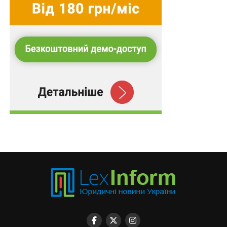
членів сімей загиблих (померлих) ветеранів війни,
членів сімей загиблих (померлих) Захисників та
Захисниць України, затверджених постановою
Кабінету Міністрів України від 21 червня 2017 р. №
432, в частині можливості повторного отримання
послуги з професійної адаптації щодо осіб, які
отримали документ про підвищення кваліфікації в
рамках реалізації зазначеного експериментального
проекту і при цьому виявили бажання здійснити
підготовку, перепідготовку, підвищення кваліфікації
за рівнем освіти в галузі знань, що відповідає
вимогам професійного стандарту, затвердженого в
установленому порядку, не застосовується.
Внесено й зміну до
Положення про Єдиний
державний реєстр ветеранів війни
, затвердженого
постановою Кабінету Міністрів України від 14 серпня
2019 р. № 700.