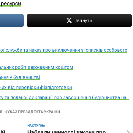
і ресурси
.
Твітнути
вої служби та наказ про виключення зі списків особового
альних робіт державним коштом
ання у будівництві
ених від перевірки фізпідготовки
у та поданої декларації про завершення будівництва на…
Я
УКАЗ ПРЕЗИДЕНТА УКРАЇНИ
НАСТУПНА
ій
Набрали чинності закони про