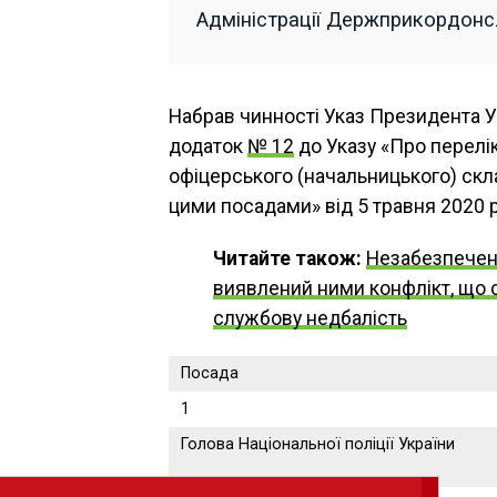
Адміністрації Держприкордонсл
Набрав чинності Указ Президента У
додаток
№ 12
до Указу «Про перелі
офіцерського (начальницького) скла
цими посадами» від 5 травня 2020 р
Читайте також:
Незабезпеченн
виявлений ними конфлікт, що с
службову недбалість
Посада
1
Голова Національної поліції України