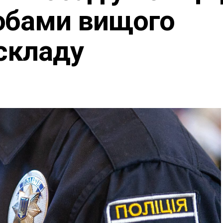
обами вищого
складу