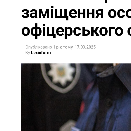
заміщення ос
офіцерського 
Опубліковано
1 рік тому
17.03.2025
By
Lexinform