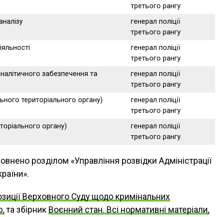
третього рангу
аналізу
генерал поліції
третього рангу
іяльності
генерал поліції
третього рангу
налітичного забезпечення та
генерал поліції
третього рангу
ьного територіального органу)
генерал поліції
третього рангу
торіального органу)
генерал поліції
третього рангу.
овнено розділом «Управління розвідки Адміністрації
раїни».
озиції Верховного Суду щодо кримінальних
ю,
та збірник
Воєнний стан. Всі нормативні матеріали,