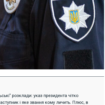
льські" розклади: указ президента чітко
заступник і яке звання кому личить. Плюс, в