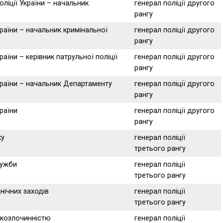
ліції України – начальник
генерал поліції другого
рангу
країни – начальник кримінальної
генерал поліції другого
рангу
аїни – керівник патрульної поліції
генерал поліції другого
рангу
країни – начальник Департаменту
генерал поліції другого
рангу
раїни
генерал поліції другого
рангу
ку
генерал поліції
третього рангу
лужби
генерал поліції
третього рангу
нічних заходів
генерал поліції
третього рангу
ркозлочинністю
генерал поліції