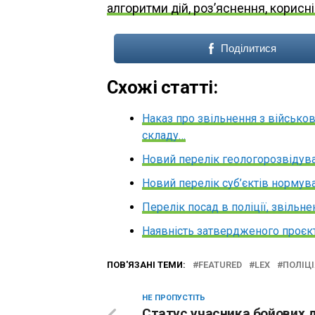
алгоритми дій, роз’яснення, корисн
Поділитися
Схожі статті:
Наказ про звільнення з військо
складу…
Новий перелік геологорозвідув
Новий перелік суб’єктів нормув
Перелік посад в поліції, звільн
Наявність затвердженого проєкт
ПОВ'ЯЗАНІ ТЕМИ:
FEATURED
LEX
ПОЛІЦІ
НЕ ПРОПУСТІТЬ
Статус учасника бойових д