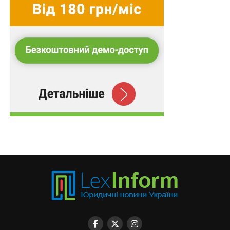
рішення, яке може прийняти РНБО за наслідками їх
розгляду та не встановили, як ці пояснення можуть
вплинути на розгляд питання. Також закон дозволяє
РНБО на власний розсуд вирішувати, чи
заслуховувати особисті пояснення особи про підстави
визнання її олігархом. Закон не передбачає
можливості оскарження такого рішення, хіба що
«олігарх» надасть заяву та документи, які
підтвердять, що ознаки для його перебування в
реєстрі відпали. Встановлений механізм захисту прав
«кандидата в олігархи» є формальним та юридично
малодієвим, або ж, навпаки, дієвим, проте лише у
випадку використання неформальних
«домовленостей».
Окрім права надавати та позбавляти статусу олігарха,
саме РНБО визначає, чи був незадекларований
контакт у посадової особи з представниками
олігархів, що веде до звільнення посадовця. Тут