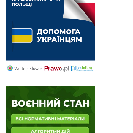
вже через 3 місяці він став законом.
Зазначу й те, що під час підготовки документу до
другого читання надійшло 1 257 поправок і
пропозицій. Комітет ВРУ з питань національної
безпеки, оборони та розвідки під головуванням
Олександра Завітневича на засіданні 17 вересня
врахував лише 59 із них, а 1 211 відхилив. А під час
розгляду 23 вересня депутати ухвалили законопроект
за скороченою процедурою протягом години, хоча
його текст до 2-го читання, за який голосували народні
обранці, не було опубліковано навіть на момент
голосування.
Загалом же, незважаючи на врахування деяких
поправок, сутнісних змін у ньому не відбулося, попри
десятки зауважень, висловлених громадськістю та
профільними структурами парламенту.