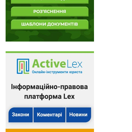
Хто приймає рішення, або необмежені
повноваження
РНБО Відповідно до закону, рішення про визнання
особи олігархом ухвалює Рада національної безпеки і
оборони України на підставі подання КМУ, НБУ, СБУ,
Антимонопольного комітету України або самого ж
РНБО. Яким має бути це подання, в які строки його
мають розглянути або відхилити закон не визначає.
РНБО розглядатиме такі подання на власний розсуд,
вирішуючи, чи є підстави визнавати особу олігархом,
чи ні.
Під час підготовки законопроекту до другого читання,
його положення доповнилися можливістю
майбутнього олігарха подати свої пояснення щодо
підстав визнання його таким. При тому автори
жодним чином не регламентували порядку розгляду
таких пояснень, не визначили процесуального