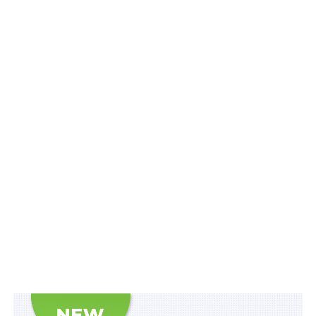
пов’язаним із надмірним
впливом осіб, які мають
значну економічну та
Тетяна ХУТОР,
політичну вагу в
голова Аналітичного центру
«Інститут законодавчих
суспільному житті
ідей», член Громадської ради
(олігархів)». Це рішення
при НАЗК
підтримали 279 депутатів.
Парламент не зупинило
навіть те, що висновок до
законопроекту Венеційська комісія надасть лише в
грудні.
Читайте також:
У Раді вже пропонують
скасувати «Закон про олігархів»
Корупційні ризики і загрози
Інститут законодавчих ідей 5 років аналізує
законопроекти ВРУ на наявність корупційних ризиків,