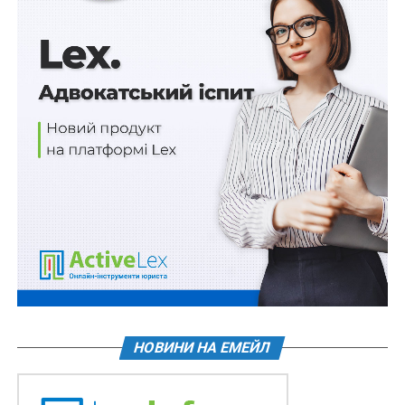
організованої та керованої олігархом групи. Йдеться
про незаконні дії з банківськими документами під час
фактичного невнесення підозрюваним 5,8 млрд грн в
касу банку, а також заволодіння понад 5,3 млрд грн,
які надалі були легалізовані. Частина безпідставно
зарахованих на особисті рахунки олігарха грошей
була сформована за рахунок кредитних коштів
підконтрольного банку. Зокрема це понад 2 млрд
гривень. Як запевняють у БЕБ, детективи також
довели факт організації заволодіння бізнесменом
понад 3,3 млрд грн «Укрнафти» та учасників
договорів про спільну інвестиційну діяльність.
Джерело:
Юридичний вісник України
НОВИНИ НА ЕМЕЙЛ
Схожі статті: