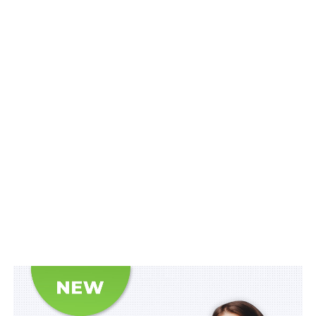
одного із банків». «Їм інкримінують заволодіння
понад 5,36 млрд грн коштів фінустанови,
акціонерного товариства та учасників договору про
спільну інвестиційну діяльність, а також легалізацію
майже 4,1 млрд грн доходів, здобутих злочинним
шляхом. Наразі стороні захисту повідомлено про
відкриття матеріалів кримінального провадження для
ознайомлення», – йдеться в повідомленні.
Читайте також:
Віддай назад те, що тобі не
належить…
У БЕБ заявили, що матеріали досудового
розслідування виділили в окреме кримінальне
провадження, де повідомлено про завершення
розслідування за 4 статтями Кримінального кодексу
України:
ч. 3 ст. 27
,
ч. 3 ст. 28
,
ч. 2 ст. 366
,
ч. 3 ст. 27
ч. 3
ст. 28
ч. 2 ст. 200
, ч
. 3 ст. 27
ч. 3 ст. 209
,
ч. 3 ст. 27
ч. 5 ст.
191
. «Водночас триває слідство щодо інших учасників