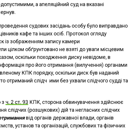
едопустимими, а апеляційний суд на вказані
вернув.
 проведення судових засідань особу було виправдано
цівників кафе та інших осіб. Протокол огляду
ск із зображенням запису камери
ли цілком обґрунтовано не взяті до уваги місцевим
азом, оскільки походження диску невідоме, в
нформація про його отримання (вилучення) органами
вленому КПК порядку, оскільки диск був наданий
то отриманий слідч ими без ухвали слідчого судді та
о з
ч. 2 ст. 93
КПК, сторона обвинувачення здійснює
я слідчих (розшукових) дій та негласних слідчих
 отримання
від органів державної влади, органів
ств, установ та організацій, службових та фізичних