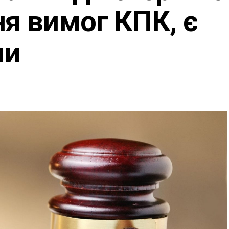
я вимог КПК, є
ми