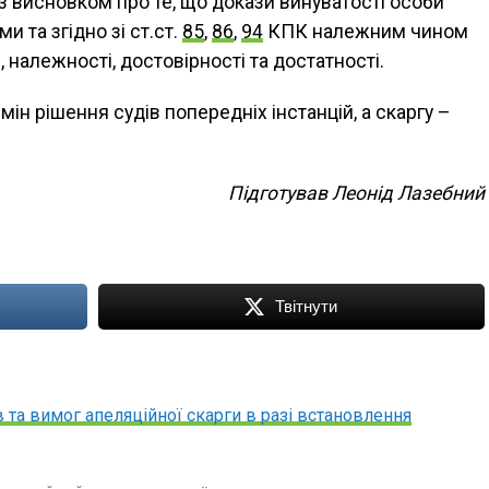
 з висновком про те, що докази винуватості особи
и та згідно зі ст.ст.
85
,
86
,
94
КПК належним чином
, належності, достовірності та достатності.
ін рішення судів попередніх інстанцій, а скаргу –
Підготував Леонід Лазебний
Твітнути
 та вимог апеляційної скарги в разі встановлення