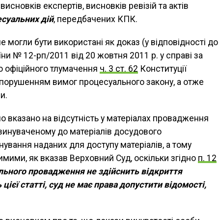
висновків експертів, висновків ревізій та актів
суальних дій
, передбачених КПК.
 могли бути використані як доказ (у відповідності до
ни № 12-рп/2011 від 20 жовтня 2011 р. у справі за
 офіційного тлумачення
ч. 3 ст. 62
Конституції
 з порушенням вимог процесуального закону, а отже
и.
 вказано на відсутність у матеріалах провадження
винуваченому до матеріалів досудового
ування наданих для доступу матеріалів, а тому
имими, як вказав Верховний Суд, оскільки згідно
п. 12
льного провадження не здійснить відкриття
цієї статті, суд не має права допустити відомості,