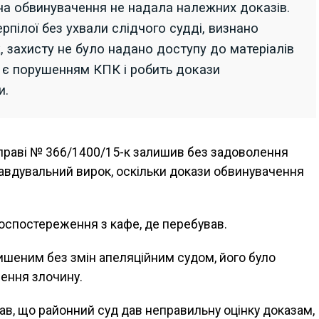
на обвинувачення не надала належних доказів.
рпілої без ухвали слідчого судді, визнано
 захисту не було надано доступу до матеріалів
 є порушенням КПК і робить докази
и.
 справі № 366/1400/15-к залишив без задоволення
равдувальний вирок, оскільки докази обвинувачення
оспостереження з кафе, де перебував.
ишеним без змін апеляційним судом, його було
ення злочину.
вав, що районний суд дав неправильну оцінку доказам,