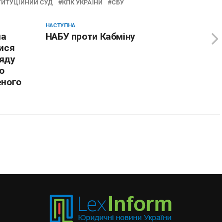
ТИТУЦІЙНИЙ СУД
КПК УКРАЇНИ
СБУ
НАСТУПНА
на
НАБУ проти Кабміну
ися
ляду
о
еного