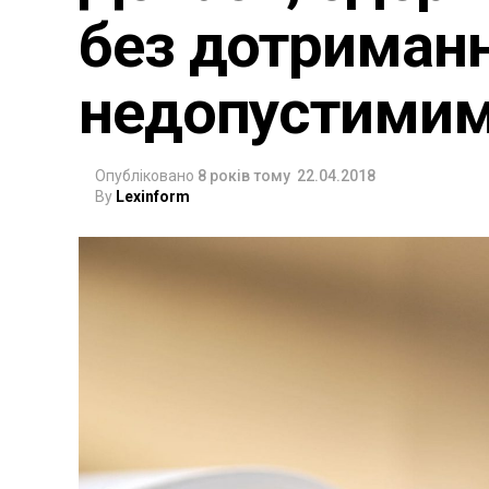
без дотриманн
недопустими
Опубліковано
8 років тому
22.04.2018
By
Lexinform