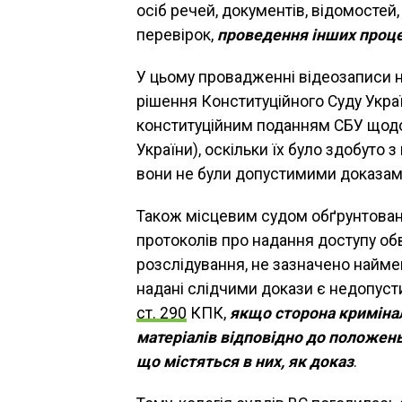
осіб речей, документів, відомостей, 
перевірок,
проведення інших проце
У цьому провадженні відеозаписи не
рішення Конституційного Суду Украї
конституційним поданням СБУ щодо
України), оскільки їх було здобуто
вони не були допустимими доказам
Також місцевим судом обґрунтовано
протоколів про надання доступу об
розслідування, не зазначено наймен
надані слідчими докази є недопуст
ст. 290
КПК,
якщо сторона криміна
матеріалів відповідно до положень 
що містяться в них, як доказ
.