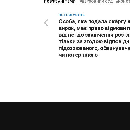
ПОВ'ЯЗАНІ ТЕМИ:
ВЕРХОВНИЙ СУД
КОНС
НЕ ПРОПУСТІТЬ
Особа, яка подала скаргу 
вирок, має право відмовит
від неї до закінчення розг
тільки за згодою відповідн
підозрюваного, обвинувач
чи потерпілого