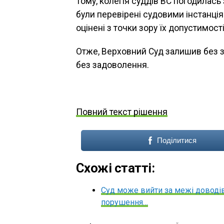
Тому, колегія суддів ВС погодилась
були перевірені судовими інстанціям
оцінені з точки зору їх допустимості
Отже, Верховний Суд залишив без зм
без задоволення.
Повний текст рішення
Поділитися
Схожі статті:
Суд може вийти за межі доводів
порушення…