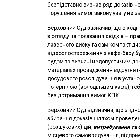
безпідставно визнав ряд доказів н
порушення вимог закону увагу не з
Верховний Суд зазначив, що в ході
з огляду на показання свідків – пра
лазерного диску та сам компакт ди
відеоспостереження з кафе-бару бу
судом та визнані недопустимим док
матеріалах провадження відсутня і
досудового розслідування в устано
потерпілою (володільцем кафе), тоб
без дотримання вимог КПК.
Верховний Суд відзначив, що згідн
збирання доказів шляхом проведенн
(розшукових) дій,
витребування та
місцевого самоврядування, підприєм