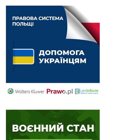
обвинувачений) без встановлення будь-яких
обмежень та умов, керуючись власним
волевиявленням має право відмовитися від
захисника або замінити його в будь-який момент
кримінального провадження в усній або письмовій
формі.
Читайте також:
Право на захист. Застосування
статті 6 Конвенції про захист прав людини і
основоположних свобод під час досудового
розслідування: практика ЄСПЛ щодо України
Проте в цій справі судом апеляційної інстанції не
було надано належної оцінки зверненням
обвинуваченого, не роз’яснено йому зміст положень
ст.ст.
42
,
54
КПК України щодо можливості здійснити
заміну захисника у порядку, передбаченому КПК
України та Законом України «Про безоплатну правову
допомогу», а його клопотання залишено без