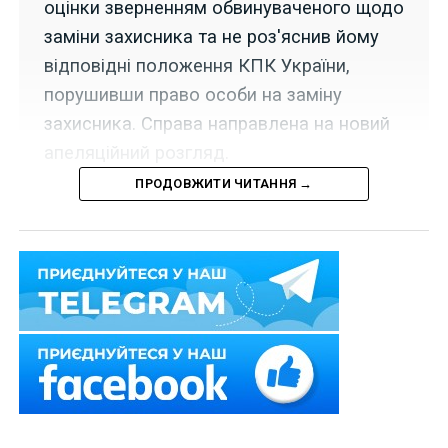
оцінки зверненням обвинуваченого щодо
заміни захисника та не роз'яснив йому
відповідні положення КПК України,
порушивши право особи на заміну
захисника. Справа направлена на новий
апеляційний розгляд.
ПРОДОВЖИТИ ЧИТАННЯ →
9 вересня 2021 р. Верховний Суд колегією суддів
Другої судової палати Касаційного кримінального
суду у справі
№ 639/645/19
задовольнив частково
касаційну скаргу засудженого, право якого на захист
було порушено.
Вироком місцевого суду, залишеним без змін
ухвалою апеляційного суду, особу засуджено за
ч. 2
ст. 186
КК України.