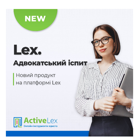
суді першої інстанції, так і в суді вищої інстанції має
вирішальне значення для справедливості у системі
кримінального судочинства (рішення у справах
«Камасинський проти Австрії» від 23 листопада 1989
р., «Артіко проти Італії» від 13 травня 1980 р.).
Підозрюваний, обвинувачений має право, в тому
числі на відмову від захисника в будь-який момент
кримінального провадження, а також на отримання
правової допомоги захисника за рахунок держави у
випадках, передбачених цим Кодексом та/або
законом, що регулює надання безоплатної правової
допомоги, в тому числі у зв’язку з відсутністю коштів
на її оплату (
п. 3 ч. 3 ст. 42
КПК України).
Реалізація права на відмову від захисника та
відповідна належна правова процедура визначена
ст.
54
КПК України.