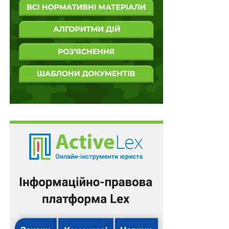
задоволення.
Отже, Верховний Суд визнав, що судом апеляційної
інстанції було порушено право особи на захист, що є
істотним порушенням вимог кримінального
процесуального закону, оскільки ставить під сумнів
законність і обґрунтованість судового рішення,
скасував ухвалу апеляційного суду і призначив новий
розгляд в суді апеляційної інстанції.
Підготував Леонід Лазебний
Повний текст рішення
Схожі статті: