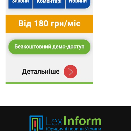
Автоматичний запис телефонних розмов
програмою, яку особа встановила на свій
мобільний…
Не може працювати в мистецькому ліцеї
особа, яка має не погашену або не зняту
судимість
Наявність спору про визначення місця
проживання дитини не є перешкодою для
стягнення аліментів
Банки пропонують зобов’язати
відшкодовувати клієнтам вкрадені шахраями
кошти
Загибель заставленого майна є однією з
підстав для припинення застави
ПОВ'ЯЗАНІ ТЕМИ:
LEX
ВЕРХОВНИЙ СУД
КПК УКРАЇНИ
НАСТУПНА