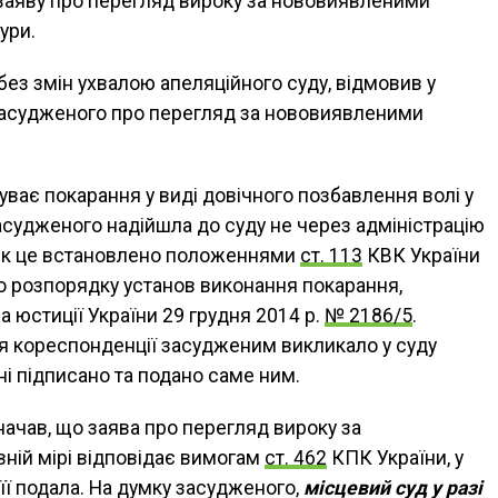
 заяву про перегляд вироку за нововиявленими
ури.
ез змін ухвалою апеляційного суду, відмовив у
засудженого про перегляд за нововиявленими
ває покарання у виді довічного позбавлення волі у
 засудженого надійшла до суду не через адміністрацію
, як це встановлено положеннями
ст. 113
КВК України
 розпорядку установ виконання покарання,
 юстиції України 29 грудня 2014 р.
№ 2186/5
.
 кореспонденції засудженим викликало у суду
ені підписано та подано саме ним.
начав, що заява про перегляд вироку за
ній мірі відповідає вимогам
ст. 462
КПК України, у
 її подала. На думку засудженого,
місцевий суд у разі