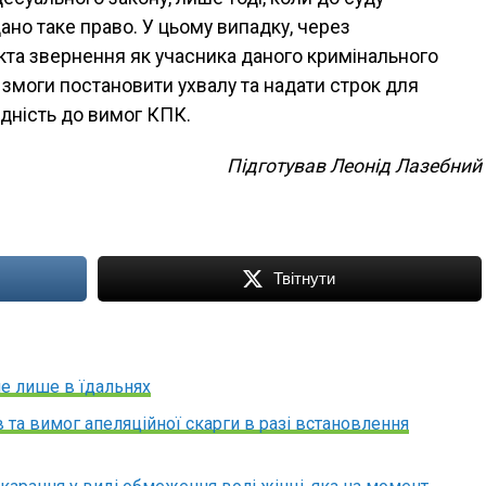
ано таке право. У цьому випадку, через
кта звернення як учасника даного кримінального
змоги постановити ухвалу та надати строк для
ідність до вимог КПК.
Підготував Леонід Лазебний
Твітнути
е лише в їдальнях
 та вимог апеляційної скарги в разі встановлення