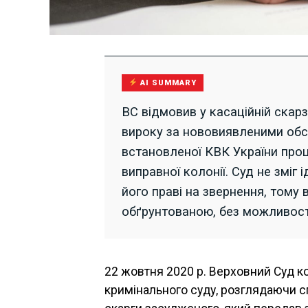
AI SUMMARY
ВС відмовив у касаційній скар
вироку за нововиявленими об
встановленої КВК України проц
виправної колонії. Суд не зміг
його праві на звернення, тому 
обґрунтованою, без можливості
22 жовтня 2020 р. Верховний Суд ко
кримінального суду, розглядаючи 