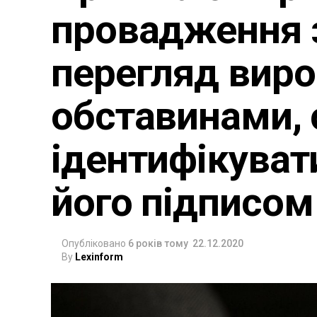
провадження 
перегляд виро
обставинами, 
ідентифікуват
його підписо
Опубліковано
6 років тому
22.12.2020
By
Lexinform