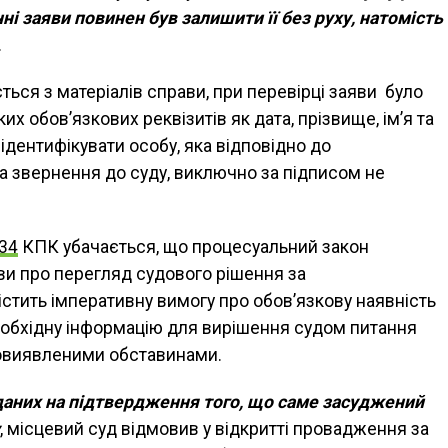
і заяви повинен був залишити її без руху, натомість
.
ться з матеріалів справи, при перевірці заяви було
их обов’язкових реквізитів як дата, прізвище, ім’я та
 а ідентифікувати особу, яка відповідно до
а звернення до суду, виключно за підписом не
 34
КПК убачається, що процесуальний закон
яви про перегляд судового рішення за
тить імперативну вимогу про обов’язкову наявність
необхідну інформацію для вирішення судом питання
овиявленими обставинами.
 даних на підтвердження того, що саме засуджений
, місцевий суд відмовив у відкритті провадження за