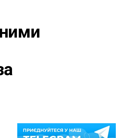
еними
за