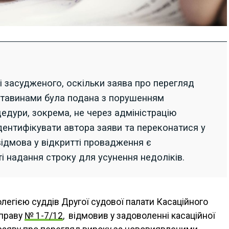
зі засудженого, оскільки заява про перегляд
ставинами була подана з порушенням
едури, зокрема, не через адміністрацію
 ідентифікувати автора заяви та переконатися у
відмова у відкритті провадження є
 надання строку для усунення недоліків.
легією суддів Другої судової палати Касаційного
справу
№ 1-7/12
, відмовив у задоволенні касаційної