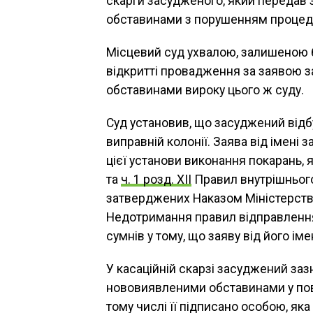
скарги засудженого, який передав
обставинами з порушенням процед
Місцевий суд ухвалою, залишеною б
відкритті провадження за заявою 
обставинами вироку цього ж суду.
Суд установив, що засуджений відбу
виправній колонії. Заява від імені
цієї установи виконання покарань
та
ч. 1 розд. ХІІ
Правил внутрішнього
затверджених Наказом Міністерства
Недотримання правил відправлення
сумнів у тому, що заяву від його ім
У касаційній скарзі засуджений заз
нововиявленими обставинами у пов
тому числі її підписано особою, яка