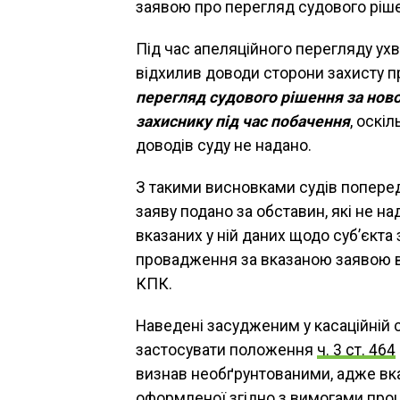
заявою про перегляд судового ріш
Під час апеляційного перегляду ухва
відхилив доводи сторони захисту п
перегляд судового рішення за но
захиснику під час побачення
, оскі
доводів суду не надано.
З такими висновками судів попередн
заяву подано за обставин, які не н
вказаних у ній даних щодо суб’єкта 
провадження за вказаною заявою в
КПК.
Наведені засудженим у касаційній с
застосувати положення
ч. 3 ст. 464
визнав необґрунтованими, адже вка
оформленої згідно з вимогами проце