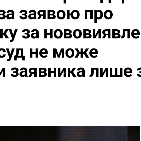
за заявою про
ку за нововиявл
суд не може
и заявника лише 
м