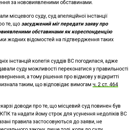
ення за нововиявленими обставинами.
ли місцевого суду, суд апеляційної інстанції
ро те, що
засуджений міг передати заяву про
вовиявленими обставинами як кореспонденцію
льки жодних відомостей на підтвердження таких
іх інстанцій колегія суддів ВС погодилася, адже
адавали суду можливості переконатися у правильності
звернення, а тому рішення про відмову у відкритті
изнала таким, що відповідає вимогам
ч. 2 ст. 464
карзі доводи про те, що місцевий суд повинен був
КПК та надати йому строк для усунення недоліків ВС
зані правила застосовуються до заяви, не
суального закону, лише тоді, коли до суду