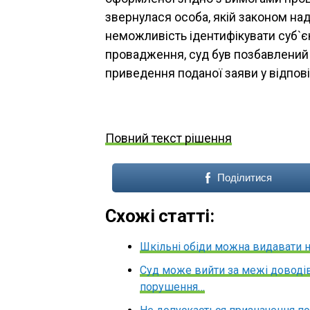
звернулася особа, якій законом над
неможливість ідентифікувати суб`є
провадження, суд був позбавлений 
приведення поданої заяви у відпов
Повний текст рішення
Поділитися
Схожі статті:
Шкільні обіди можна видавати н
Суд може вийти за межі доводів
порушення…