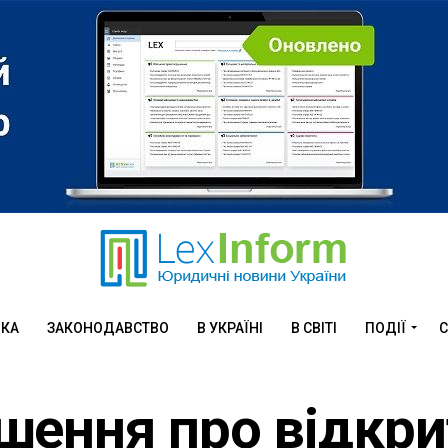
ИКА
ЗАКОНОДАВСТВО
В УКРАЇНІ
В СВІТІ
ПОДІЇ
С
шення про відкри