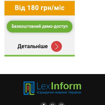
ПОВ'ЯЗАНІ ТЕМИ:
ВЕРХОВНИЙ СУД УКРАЇНИ
ЗВІЛЬНЕННЯ
КАСАЦІЙНА СКАРГА
КЗПП УКРАЇНИ
ПРАЦІВНИК
НАСТУПНА
Бездіяльність органу місцевого самоврядування
щодо приведення квартири у придатний для
проживання стан порушує права осіб на належне
житло
НЕ ПРОПУСТІТЬ
Присвоєння певної кваліфікаційної категорії
вчителю є дискреційним повноваженням
атестаційної комісії