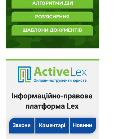
Схожі статті:
Державні органи не звільняються від
обов’язку провести ефективне розслідування
заяви про…
Заяви про встановлення факту постійного
догляду за особою задля отримання
відстрочки від…
Припущення та неперевірена інформація з
мережі Інтернет не можуть бути підставою
для…
Військовозобов’язаний громадянин України,
який народився в іншій державі та має іншу…
Роботодавець не вправі обмежувати
нарахування та виплату надбавки за роботу в
умовах…