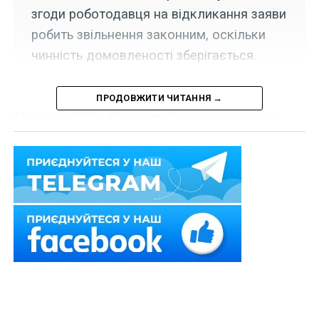
згоди роботодавця на відкликання заяви
робить звільнення законним, оскільки
чинність домовленості зберігається.
ПРОДОВЖИТИ ЧИТАННЯ →
31 серпня 2020 р. Верховний Суд у складі колегії
суддів Першої судової палати Касаційного
цивільного суду у справі
№ 359/5905/18
залишив без
задоволення касаційну скаргу працівника, вказавши,
що зміна його власного рішення не впливає на
чинність досягнутої домовленості з роботодавцем
(без його згоди на таку зміну).
Колишній працівник звернувся до суду з позовом до
державного підприємства про поновлення на роботі,
стягнення середнього заробітку за час вимушеного
прогулу, відшкодування моральної шкоди та
одноразової виплати при народженні дитини.