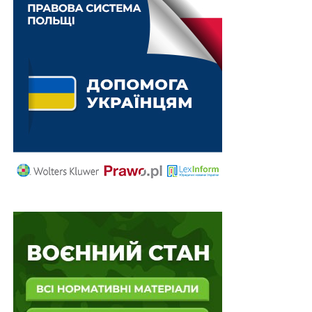
згодою сторін) договір припиняється в строк,
визначений сторонами. Анулювання такої
домовленості може мати місце лише при взаємній
згоді про це власника або уповноваженого ним
органу і працівника.
Верховний Суд зауважив, що суди не встановили, що
на момент складання заяви про звільнення за угодою
сторін було відсутнє відповідне волевиявлення
позивача про припинення трудового договору за
зазначеною підставою, наступна зміна власного
рішення позивача не впливає на чинність досягнутої
домовленості з роботодавцем без згоди останнього.
Підготував Леонід Лазебний
Повний текст рішення