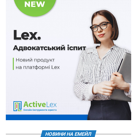
залишається в силі.
У касаційній скарзі позивач твердив, що суд
апеляційної інстанції не врахував, що позивач
до
моменту звільнення подав відповідачу заяву, якою
відкликав свою заяву на звільнення за угодою
сторін
, а той звільнив його незаконно.
Верховний Суд вказав, що законодавством не
встановлено порядку чи строків припинення
трудового договору за угодою сторін, у зв’язку з чим
вони визначаються працівником і власником або
уповноваженим ним органом у кожному
конкретному випадку.
Розглядаючи позовні вимоги щодо оскарження
наказу про припинення трудового договору за п. 1 ч. 1
ст. 36 КЗпП України (за угодою сторін), суди повинні
НОВИНИ НА ЕМЕЙЛ
з’ясувати: чи дійсно існувала домовленість сторін про