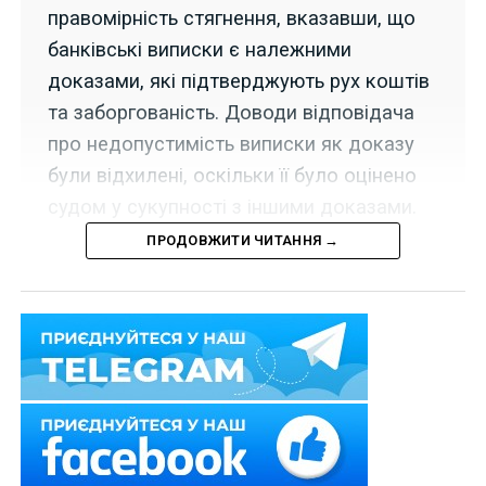
правомірність стягнення, вказавши, що
банківські виписки є належними
доказами, які підтверджують рух коштів
та заборгованість. Доводи відповідача
про недопустимість виписки як доказу
були відхилені, оскільки її було оцінено
судом у сукупності з іншими доказами.
ПРОДОВЖИТИ ЧИТАННЯ →
25 травня 2021 р. Верховний Суд у складі колегії
суддів Третьої судової палати Касаційного
цивільного суду у справі
№ 554/4300/16-ц
відмовив
у задоволенні касаційної скарги позивача, з якого
було стягнено суму кредиту та відсотків.
Банк звернулося до суду з позовом до особи, в якому
просив стягнути з відповідача на його користь