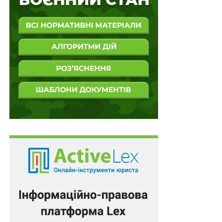
виписки за картковими рахунками можуть бути
належними доказами щодо заборгованості за
кредитним договором.
Таким чином, надані банком виписки за картковими
рахунками позичальника, яким суди дали оцінку у
сукупності з іншими зібраними у справі доказами,
підтверджують обставини видачі кредиту та його
розміру, а також заборгованість по кредиту, розмір
якої відображено у детальному розрахунку та не
спростовано будь-яким контррозрахунком
відповідача.
На підставі належної оцінки зібраних у справі доказів,
суд установив, що позивач свої зобов`язання за
кредитним договором виконав, надав відповідачу
кредит в обумовленій сумі, що підтверджується
випискою з особового рахунку відповідача, тому
дійшов обґрунтованого висновку про наявність