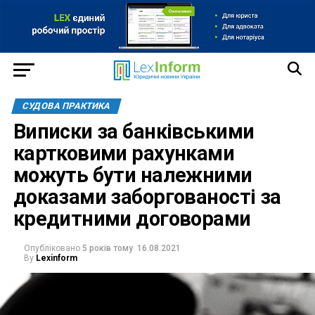
СУДОВА ПРАКТИКА
Виписки за банківськими
картковими рахунками
можуть бути належними
доказами заборгованості за
кредитними договорами
Опубліковано
5 років тому
16.08.2021
By
Lexinform