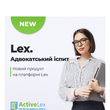
доказів.
Верховний Суд вказав, що ухвалюючи рішення у
справі, суд першої інстанції, з висновками якого
погодився апеляційний суд, правильно керувався
тим, що згідно з наявними у справі доказами станом
на час розгляду справи в суді зобов’язання за
кредитним договором відповідачем належним
чином не виконані.
Належними доказами, які підтверджують наявність
заборгованості за укладеним кредитним договором
та її розміру, є первинні документи, оформлені
відповідно до
ст. 9
Закону України «Про
бухгалтерський облік та фінансову звітність».
Читайте також:
Докази мають бути достатніми
чи вірогідними: в чому логіка законодавця?