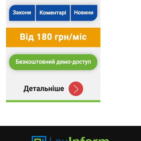
підстав для задоволення позовних вимог до
позичальника про стягнення заборгованості по тілу
кредиту та відсотків.
Підготував Леонід Лазебний
Повний текст рішення
Схожі статті:
Ухвалу суду про задоволення чи про відмову в
задоволенні подання виконавця про
обмеження у…
Водії з категорією B можуть керувати
автомобілями категорій C і C1
Ветеранські простори мають бути введені в