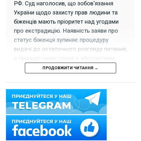
РФ. Суд наголосив, що зобов'язання
України щодо захисту прав людини та
біженців мають пріоритет над угодами
про екстрадицію. Наявність заяви про
статус біженця зупиняє процедуру
видачі до остаточного розгляду питання,
а принцип невислання є абсолютним.
ПРОДОВЖИТИ ЧИТАННЯ →
27 травня 2021 р. Колегія суддів Першої судової
палати Касаційного кримінального суду Верховного
Суду у справі
№ 757/23964/20-к
залишила без
задоволення касаційну скаргу прокурора, вказавши,
що на відміну від договорів, що створюють
винятково суб’єктивні, взаємні права й обов’язки між
Державами, акти з прав людини і захисту біженців
установлюють особливий правопорядок, що включає