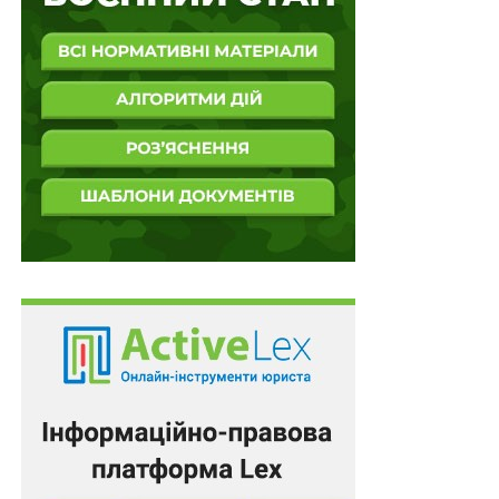
щодо біженців і прав людини має переважну силу
перед зобов’язанням провести екстрадицію.
Читайте також
:
Невиконання судом вимоги про
встановлення змісту норми іноземного права є
підставою для скасування прийнятого рішення
На відміну від договорів, що створюють винятково
суб’єктивні, взаємні права й обов’язки між
Державами, акти з прав людини і захисту біженців
установлюють «особливий правопорядок, що
включає об’єктивні зобов’язання захищати права
людини».
Верховний Суд звернув увагу, що принцип
невисилання, що знайшов своє втілення у ст. 3
Конвенції проти катувань та інших жорстоких,
нелюдських чи принизливих видів поводження і
покарання 1984 р., поширюється на всіх людей, які