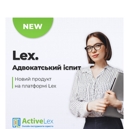
відповідно до норм Європейської конвенції про
видачу правопорушників 1957 р. та Конвенції про
правову допомогу і правові відносини у цивільних,
сімейних і кримінальних справах 1993 р. не
передбачено такої підстави для відмови у видачі, як
наявність статусу біженця в особи, видача якої
запитується, а тим більше намірів отримати такий
статус.
Верховний Суд вказав, що у
ст. 591
КПК визначено
порядок оскарження рішення про видачу особи
(екстрадицію), зокрема у ч. 7 вказаної статті
зазначено, що ухвала суду апеляційної інстанції може
бути оскаржена в касаційному порядку лише
прокурором.
Однак за змістом цієї норми єдиною підставою
такого оскарження є неправильне застосування
судом норм міжнародних договорів України, якщо