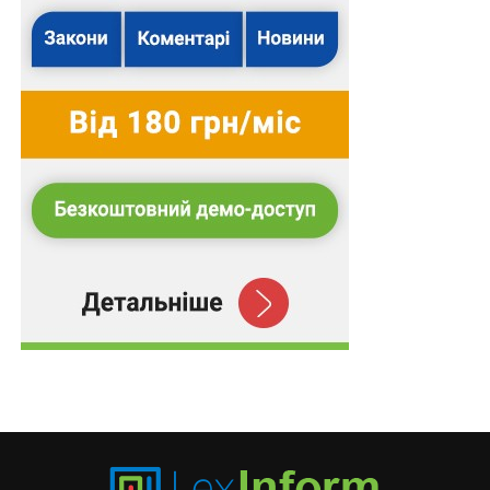
знаходяться під юрисдикцією держави, у тому числі
біженців, осіб, які потребують додаткового захисту,
шукачів захисту та інших категорій осіб. Більше того,
ця норма не допускає виключень.
У законодавстві України принцип невислання
закріплений у
ст. 3
Закону від 8 липня 2011 р.
№ 3671-
VI
«Про біженців та осіб, які потребують додаткового
або тимчасового захисту».
Згідно з
ч. 4 ст. 590
КПК рішення про видачу особи
(екстрадицію) не може бути прийнято, якщо така
особа подала заяву про визнання її біженцем або
особою, яка потребує додаткового захисту, чи
скористалася відповідно до законодавства правом на
оскарження рішення щодо зазначених статусів, до
остаточного розгляду заяви, у порядку,
встановленому законодавством України.