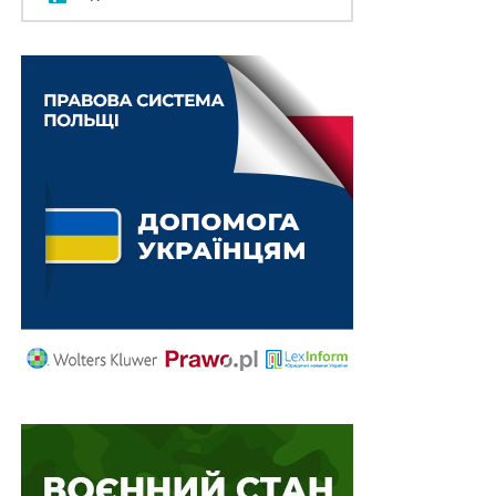
У відносинах між Україною та РФ з питань видачі осіб
(екстрадиції) діють
Конвенція про правову допомогу
та правові відносини у цивільних, сімейних і
кримінальних справах
1993 р. та Протокол до цієї
Конвенції 1997 р., а також
Європейська конвенція
про видачу правопорушників
1957 р. Додатковий
протокол 1975 року, Другий додатковий протокол
1978 р. та Четвертий додатковий протокол 2012 р. до
цієї Конвенції.
З іншого боку, Україна як запитувана Держава
пов’язана своїми зобов’язаннями щодо невидворення
відповідно до міжнародного права стосовно
біженців і прав людини, що виключає екстрадицію
біженця чи шукача притулку в Державу, що подає
запит, на розглянутих умовах. У таких ситуаціях
відповідно до усталеної міжнародної практики
заборона на видачу особи за міжнародним правом