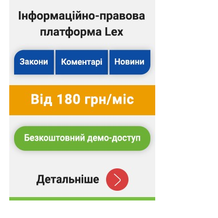
прокурора не надав та дійшов передчасного
висновку про необхідність залишення без зміни
вироку місцевого суду про визнання невинуватою
директора ТОВ.
Підготував Леонід Лазебний
Повний текст рішення
З іншими правовими позиціями Верховного Суду,
яких вже налічується понад 18 000, можна
ознайомитися в аналітично-правовій системі
LEX
.
Схожі статті:
Якщо скасовано постанову ВЛК про
придатність до військової служби особи, яка