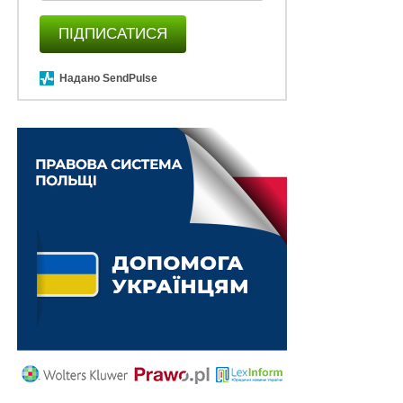
в прямому причинному зв’язку з настанням
досліджуваної події нещасного випадку та
ПІДПИСАТИСЯ
смертельного травмування підрядника, а
невиконання нормативно-технічних актів з боку
Надано SendPulse
безпосереднього виконавця робіт – керівника
дільниці механізації (підрядника) з технічної точки
зору знаходяться в прямому причинному зв’язку з
настанням досліджуваної події.
Читайте також
:
Вина загиблого не є підставою
для відмови у задоволенні позову про
відшкодування моральної шкоди, завданої його
смертю від нещасного випадку на виробництві
Верховний Суд вказав, що без належної уваги суду
залишилося те, що роботи з демонтажу крану, під час
виконання яких з керівником дільниці механізації
стався нещасний випадок із смертельним наслідком,
за змістом обвинувачення належать до робіт з