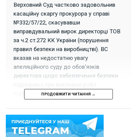
Верховний Суд частково задовольнив
касаційну скаргу прокурора у справі
№332/57/22, скасувавши
виправдувальний вирок директорці ТОВ
за ч.2 ст.272 КК України (порушення
правил безпеки на виробництві). ВС
вказав на недостатню увагу
апеляційного суду до обов'язків
директора щодо забезпечення безпеки
підрядника при виконанні робіт
підвищеної небезпеки, зокрема,
ПРОДОВЖИТИ ЧИТАННЯ →
перевірки наявності дозволів та
навчання.