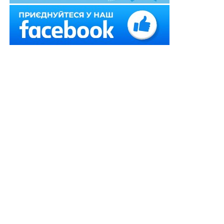
7 липня 2025 р. Верховний Суд колегією суддів
Третьої судової палати Касаційного кримінального
суду у справі
№ 332/57/22
задовольнив частково
касаційну скаргу прокурора, яка посилалась на
порушення обвинуваченою правил безпеки під час
виконання робіт з підвищеною небезпекою на
виробництві.
Органом досудового розслідування директора ТОВ
обвинувачувалася в тому, що вона уклала договір про
надання послуг вантажопідіймальним краном, проте
не перевірила наявність у підрядника дозволу
Держпраці на виконання робіт з підвищеною
небезпекою, внаслідок чого стався нещасний
випадок, який призвів до загибелі підрядника. Крім
того, вона не провела підряднику навчання
(підготовку) та перевірку знань з Правил охорони
праці під час експлуатації вантажопідіймальних
кранів, підіймальних пристроїв і відповідного