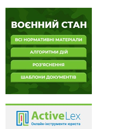
підвищеною небезпекою.
Директор ТОВ допустила до виконання робіт з
демонтажу вантажно-підіймального крану
підрядника, який не мав дозволу Держпраці на
виконання робіт підвищеної небезпеки та не
пройшов спеціальне навчання та перевірку знань і
медичний огляд за професією, й надалі призначила
його керівником робіт з демонтажу крану та
відповідальним за безпечне ведення цих робіт.
З огляду на це, апеляційним судом не вмотивовано,
чому вказані обставини перебувають за межами
відповідальності директора підприємства, та/або не
утворюють складу кримінального правопорушення,
передбаченого
ч. 2 ст. 272
КК України.
Отже, за висновком колегії суддів ВС апеляційний
суд належної оцінки доводам апеляційної скарги