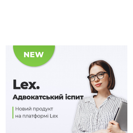
обладнання та інших нормативних актів й не
організувала проходження останнім медичного
огляду.
Вироком районного суду, залишеним без змін
апеляційним судом, її визнано невинуватою у
пред’явленому обвинуваченні у вчиненні
кримінального правопорушення, передбаченого
ч. 2
ст. 272
КК України, у зв’язку з не доведенням того, що
вчинено кримінальне правопорушення, в якому вона
обвинувачується.
Читайте також:
Факт перебування на утриманні
померлого від нещасного випадку на
виробництві для одержання страхових виплат
встановлюється в адміністративному суді
Суд виходив з того, що між ТОВ та підрядником були
відсутні трудові відносини, оскільки він не був