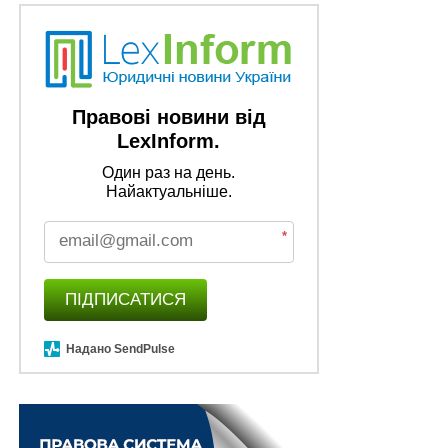
буде створено меморіальний простір
Спрощене набуття громадянства України для
громадян 33 країн
Для взаємодії з корінними народами рф
Правові новини від
створено Тимчасову спеціальну комісію
LexInform.
Ліквідовано Міжвідомчу групу з
Один раз на день.
антикорупційної цифровізації
Найактуальніше.
ПОВ'ЯЗАНІ ТЕМИ:
FEATURED
МІЖВІДОМЧА РОБОЧА ГРУПА
*
МНОЖИННЕ ГРОМАДЯНСТВО
ПОСТАНОВА КМУ
НАСТУПНА
ПІДПИСАТИСЯ
Ефективність митників поки що не
оцінюватимуть
Надано SendPulse
НЕ ПРОПУСТІТЬ
Бронювання військовозобов’язаних: підвищено
вимоги до рівня зарплати