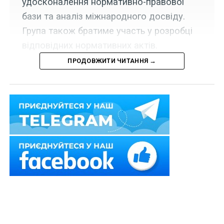
удосконалення нормативно-правової
бази та аналіз міжнародного досвіду.
Група також братиме участь у розробці
відповідних нормативних актів.
ПРОДОВЖИТИ ЧИТАННЯ →
Набрала чинності постанова Кабінету Міністрів
України від 22 травня 2026 р. № 649, якою утворено
Міжвідомчу робочу групу з питань реалізації
законодавства щодо запровадження множинного
громадянства (підданства) в Україні.
Основними завданнями Міжвідомчої робочої групи є:
1) сприяння забезпеченню координації дій органів
виконавчої влади з питань, що належать до
компетенції міжвідомчої робочої групи;