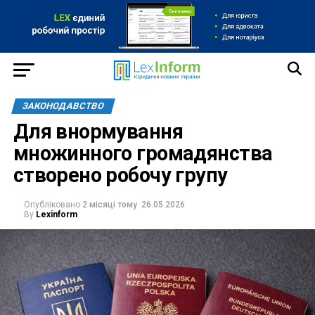
ЗАКОНОДАВСТВО
Для внормування
множинного громадянства
створено робочу групу
Опубліковано
2 місяці тому
26.05.2026
By
Lexinform