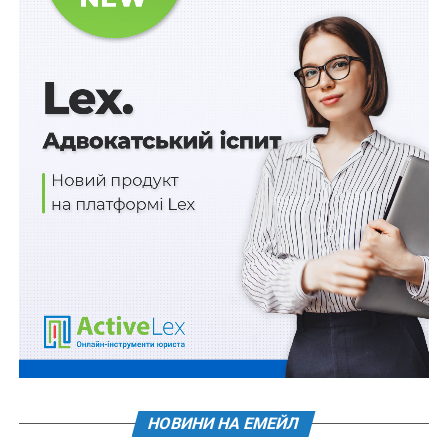
4) проведення аналізу практики застосування
законодавства та міжнародного досвіду у сфері
множинного громадянства (підданства).
Також зверніть увагу
на
Правові позиції Верховного
Суду щодо кримінальних правопорушень, пов’язаних
з війною,
та збірник
Воєнний стан. Всі нормативні
матеріали, алгоритми дій, роз’яснення, корисні
ресурси
.
Схожі статті:
Спрощене набуття громадянства України для
громадян Молдови
НОВИНИ НА ЕМЕЙЛ
Для вшанування пам’яті Героїв Небесної Сотні