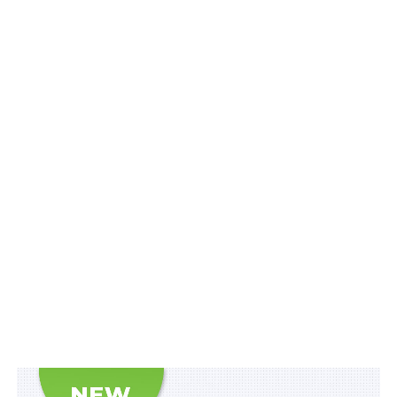
2) підготовка пропозицій щодо:
– формування і реалізації державної політики у сфері
множинного громадянства (підданства);
Читайте також:
Щодо примари вступу до
Євросоюзу…
– визначення шляхів, механізмів та способів
вирішення проблемних питань, що виникають під час
реалізації положень актів законодавства з питань
множинного громадянства (підданства);
– удосконалення нормативно-правової бази з питань,
необхідних для забезпечення впровадження
множинного громадянства (підданства) в Україні.
3) участь у розробленні проектів нормативно-
правових актів з питань реалізації державної
політики у сфері громадянства;