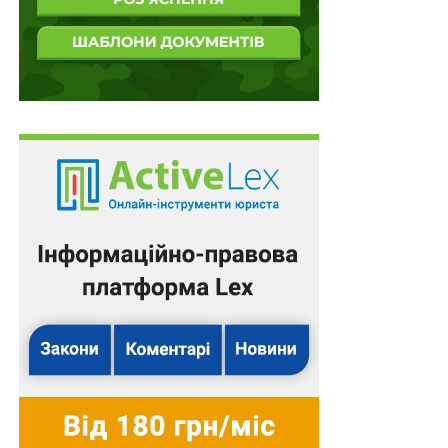
Експериментальний проект реалізовуватиметься
протягом двох років з дня набрання чинності цією
постановою.
Також зверніть увагу
на
Правові позиції Верховного
Суду щодо кримінальних правопорушень, пов’язаних
з війною,
та збірник
Воєнний стан. Всі нормативні
матеріали, алгоритми дій, роз’яснення, корисні
ресурси
.
Схожі статті:
Посадовцям органів місцевої влади
оплачуватимуть додаткову роботу за
програмами міжнародної…
Місце роботи в органах виконавчої влади