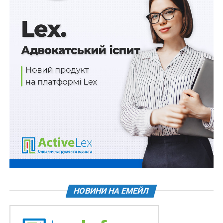
до забудовника про знесення будівництва, слід
позиватися до відповідного органу державної
влади з вимогами про зобов’язання
забудовника провести перебудову
Учасниками експериментального проекту є
Адміністрація Державної служби спеціального
зв’язку та захисту інформації, Адміністрація
Державної прикордонної служби, а також інші органи
державної влади, органи, що забезпечують діяльність
Президента України, Верховної Ради України,
Кабінету Міністрів України, органи військового
управління (за згодою).
Зокрема передбачено, що метою
експериментального проекту є створення,
НОВИНИ НА ЕМЕЙЛ
впровадження та забезпечення функціонування
систем документообігу, здійснення оперативного
міжвідомчого обміну електронними документами