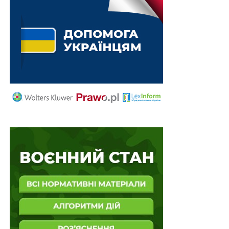
– створення, відправлення, передачі, одержання,
зберігання, оброблення, використання та знищення
електронних документів у системах документообігу;
– використання електронних довірчих послуг у
системах документообігу;
– здійснення захищеної електронної інформаційної
взаємодії систем документообігу з використанням
системи електронної взаємодії спеціальних
інформаційно-комунікаційних систем.
Захищена електронна інформаційна взаємодія систем
документообігу здійснюється з використанням
ресурсів Національної електронної комунікаційної
мережі та/або Національної системи конфіденційного
зв’язку, а також ресурсів постачальників електронних
комунікаційних мереж та/або послуг у разі потреби.