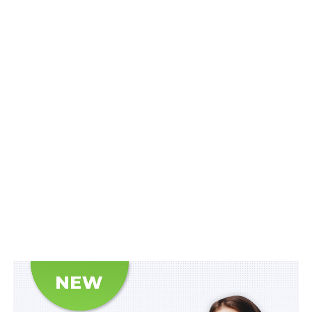
інформацію.
Організація діловодства з електронними
документами, що містять службову інформацію,
здійснюється відповідно до
Типової інструкції з
документування управлінської інформації в
електронній формі та організації роботи з
електронними документами в діловодстві,
електронного міжвідомчого обміну
, затвердженої
постановою від 17 січня 2018 р. № 55 «Деякі питання
документування управлінської діяльності», та
Типової
інструкції про порядок ведення обліку, зберігання,
використання і знищення документів та інших
матеріальних носіїв інформації, що містять службову
інформацію
, затвердженої постановою від 19 жовтня
2016 р. № 736, з урахуванням положень
затвердженого
Порядку.
Читайте також:
Перш ніж звертатися з позовом