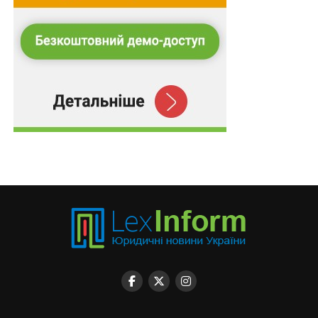
підтверджуватимуть е-довідкою
ПОВ'ЯЗАНІ ТЕМИ:
FEATURED
LEX
ЕЛЕКТРОННИЙ ДОКУМЕНТООБІГ
ПОСТАНОВА КМУ
НАСТУПНА
Групи протиповітряної оборони можна
фінансувати з місцевих бюджетів
НЕ ПРОПУСТІТЬ
Водний транспорт забезпечать захистом як
критичну інфраструктуру