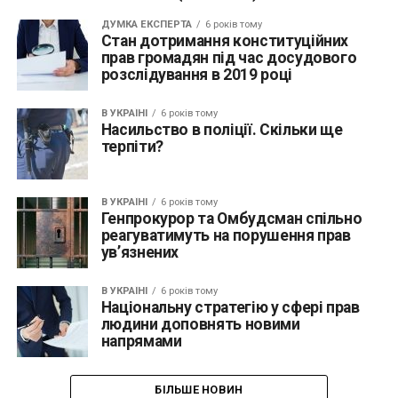
ДУМКА ЕКСПЕРТА
6 років тому
Стан дотримання конституційних
прав громадян під час досудового
розслідування в 2019 році
В УКРАЇНІ
6 років тому
Насильство в поліції. Скільки ще
терпіти?
В УКРАЇНІ
6 років тому
Генпрокурор та Омбудсман спільно
реагуватимуть на порушення прав
ув’язнених
В УКРАЇНІ
6 років тому
Національну стратегію у сфері прав
людини доповнять новими
напрямами
БІЛЬШЕ НОВИН