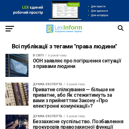
Всі публікації з тегами "права людини"
В СВІТІ
6 років тому
ООН заявляє про погіршення ситуації
з правами людини
ДУМКА ЕКСПЕРТА
6 років тому
Приватне спілкування — більше не
приватне, або Як стежитимуть за
вами з прийняттям Закону «Про
електронні комунікації»?
ДУМКА ЕКСПЕРТА
6 років тому
Беззахисне суспільство. Позбавлення
прокурорів правозахисної функції