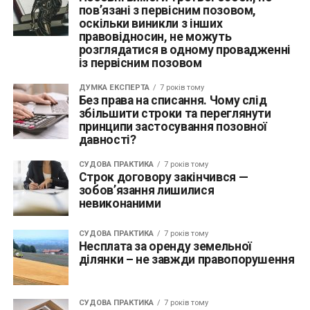
пов’язані з первісним позовом,
оскільки виникли з інших
правовідносин, не можуть
розглядатися в одному провадженні
із первісним позовом
ДУМКА ЕКСПЕРТА
7 років тому
Без права на списання. Чому слід
збільшити строки та переглянути
принципи застосування позовної
давності?
СУДОВА ПРАКТИКА
7 років тому
Строк договору закінчився —
зобов’язання лишилися
невиконаними
СУДОВА ПРАКТИКА
7 років тому
Несплата за оренду земельної
ділянки – не завжди правопорушення
СУДОВА ПРАКТИКА
7 років тому