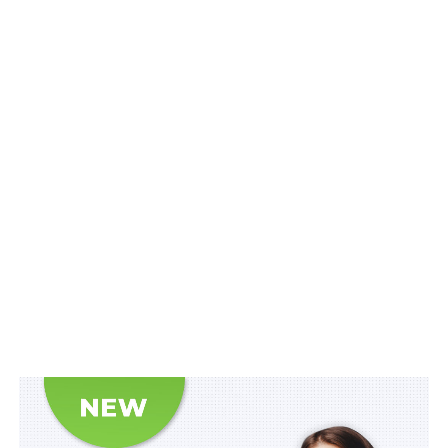
– яка процедура бронювання через Дію;
– що робити, якщо в сервісі відображається
неправильна кількість співробітників;
Читайте також:
ТЦК зобов’яжуть пояснювати
причини відмови в наданні відстрочки з
вичерпним переліком документів для її
оформлення
– чи можна забронювати працівників через Дію,
якщо вже подали заяву офлайн;
– як забронювати власника або бенефіціара компанії;
– бронювали працівника в нашій компанії, але у
відомостях з реєстру військовозобов’язаних вказано,
що він має бронювання в іншому підприємстві. Що