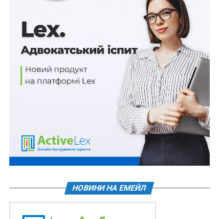
робити.
Також зверніть увагу
на
Правові позиції Верховного
Суду щодо кримінальних правопорушень, пов’язаних
з війною,
та збірник
Воєнний стан. Всі нормативні
матеріали, алгоритми дій, роз’яснення, корисні
ресурси
.
Схожі статті:
Обмін інформацією про кіберінциденти - через
нову платформу
Зміни щодо бронювання
військовозобов’язаних роз’яснив Уряд
НОВИНИ НА ЕМЕЙЛ
Мобільний номер можна буде перенести через
Дію безоплатно