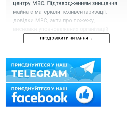
центру МВС. Підтвердженням знищення
майна є матеріали техінвентаризації,
довідки МВС, акти про пожежу,
висновки уповноважених організацій.
ПРОДОВЖИТИ ЧИТАННЯ →
Національне агентство з питань запобігання корупції
роз’яснило
, чи потрібно знищене через військову
агресію майно відображати у деклараціях.
Якщо будинок зруйновано, то дані про такий об’єкт
підлягають відображенню в розділі 3 «Об’єкти
нерухомості» декларації до моменту виключення
відомостей про нього із Державного реєстру речових
прав на нерухоме майно.
Аналогічний підхід застосовується до транспортних
засобів, відомості про які необхідно відображати у