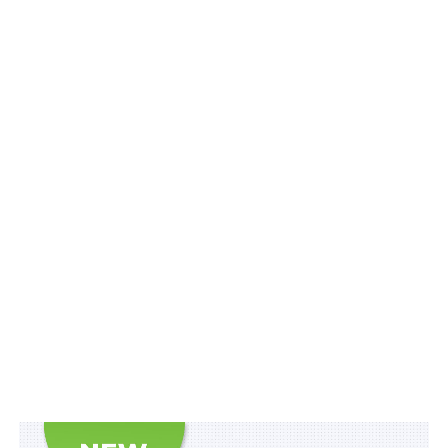
розділі 6 «Цінне рухоме майно – транспортні засоби»
декларації до зняття цього знищеного транспортного
засобу з обліку.
Читайте також:
6 категорій переселенців
отримають пріоритетне право на компенсацію
за знищене нерухоме майно
Якщо транспортний засіб був знищений чи залишився
на тимчасово окупованій території або пошкоджений і
не придатний до подальшого використання, власник
авто може звернутися до найближчого сервісного
центру МВС і замовити послугу вибракування
транспортного засобу, після чого транспортний засіб
буде знято обліку (постанова Кабінету Міністрів
України від 7 вересня 1998 р.
№ 1388
).
Умовами для припинення права власності на знищене
рухоме майно є наявність встановленого факту