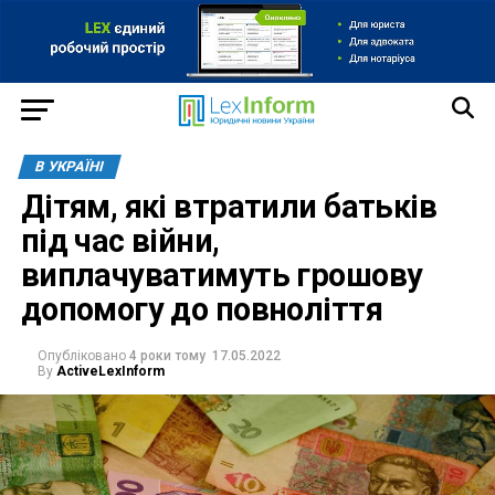
В УКРАЇНІ
Дітям, які втратили батьків
під час війни,
виплачуватимуть грошову
допомогу до повноліття
Опубліковано
4 роки тому
17.05.2022
By
ActiveLexInform