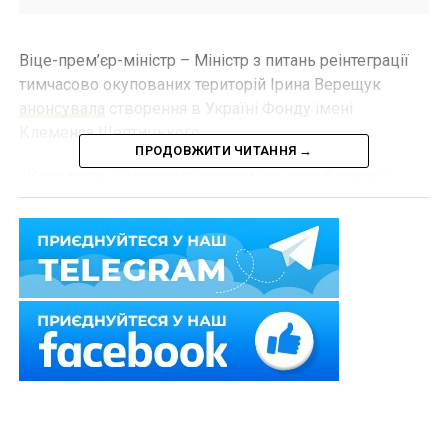
Віце-прем’єр-міністр – Міністр з питань реінтеграції
тимчасово окупованих територій Ірина Верещук
анонсувала
створення в Україні Фонду імені
Клеменса Шептицького.
ПРОДОВЖИТИ ЧИТАННЯ →
«Його мета – допомога жінкам, що перебували у
російському полоні, та дітям, які втратили батьків у
війні з рф. Завдання Фонду – підтримувати сиріт
українських військових та надавати допомогу
жінкам-військовослужбовцям, яких вдалося
повернути з російського полону», –
зауважила
І.
Верещук.
Читайте також:
Нові напрями визначення шкоди
та збитків, завданих внаслідок збройної агресії
РФ