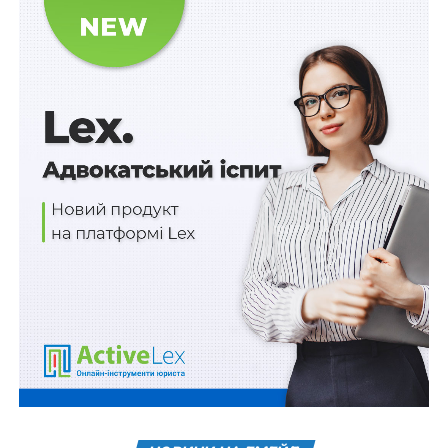
Біжи за захисника! 7 червня пройде
благодійний забіг на підтримку ветеранів, які
втратили…
Базову соціальну допомогу виплачуватимуть
щомісяця
ПОВ'ЯЗАНІ ТЕМИ:
FEATURED
ВЕРЕЩУК
ГРОШОВА ДОПОМОГА
ЗБРОЙНА АГРЕСІЯ
ФОНД ІМЕНІ КЛЕМЕНСА ШЕПТИЦЬКОГО
НАСТУПНА
Право на призначення дострокової пенсії:
роз’яснює ПФУ
НЕ ПРОПУСТІТЬ
Як отримати статус внутрішньо переміщеної
особи?