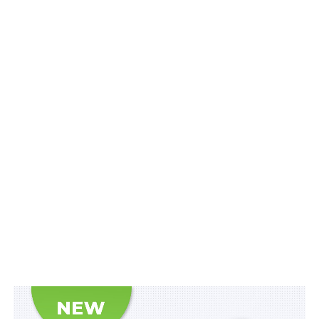
ПОВ'ЯЗАНІ ТЕМИ:
КАБМІН
ПОДАТКИ
НАСТУПНА
Позики в інвалюті можна надавати не лише
іноземним банкам
НЕ ПРОПУСТІТЬ
План-графік проведення документальних
планових перевірок платників податків на 2018
рік