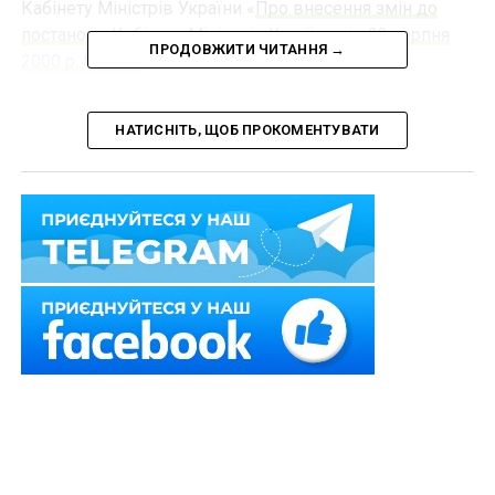
Кабінету Міністрів України «
Про внесення змін до
постанови Кабінету Міністрів України від 23 серпня
ПРОДОВЖИТИ ЧИТАННЯ →
2000 p. № 1336
».
Постановою передбачено:
НАТИСНІТЬ, ЩОБ ПРОКОМЕНТУВАТИ
1.
Збільшення граничниого обсягу доходу на загальній
системі оподаткування після перевищення якого
обов’язковим є застосування РРО з 200 до 500 тис.
грн.
Повний текст новини >>
Схожі статті:
Аналітику РРО/ПРРО можна переглянути на
новому дашборді