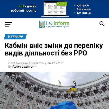
В УКРАЇНІ
Кабмін вніс зміни до переліку
видів діяльності без РРО
Опубліковано
9 років тому
26.12.2017
By
ActiveLexInform