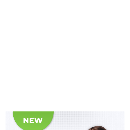
другій стороні (обдаровуваному) безоплатно майно
(дарунок) у власність. Дарунком можуть бути рухомі
речі, в тому числі гроші та цінні папери, нерухомі речі,
а також майнові права, якими дарувальник володіє
або які можуть виникнути в нього в майбутньому.
Договір, що встановлює обов’язок обдаровуваного
вчинити на користь дарувальника будь-яку дію
майнового або немайнового характеру, не є
договором дарування. Договір дарування від імені
дарувальника може укласти його представник.
Доручення на укладення договору дарування, в
якому не встановлено імені обдаровуваного, є
нікчемним.
Читайте також:
Відомості про нотаріальну дію
реєструються в е-реєстрі в день її вчинення
Заповіт