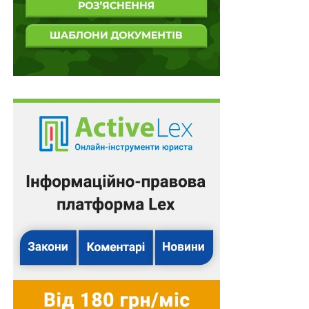
особа не може особисто підписати заповіт, він
підписується відповідно до
частини четвертої статті
207
Кодексу. Заповіт має бути посвідчений
нотаріусом або іншими посадовими, службовими
особами, визначеними в статтях
1 251
–
1 252
цього
Кодексу, а під час дії воєнного стану ще й постановою
Кабінету Міністрів України «Деякі питання нотаріату в
умовах воєнного стану» від 28 лютого 2022 року №
164.
Щодо втрати юридичної сили
Відмінність між договором дарування та заповітом
полягає також в умовах втрати юридичної сили цих
документів. Так, заповідач має право в будь-який час
скасувати заповіт та в будь-який час скласти новий.
Заповіт, який було складено пізніше, скасовує
попередній заповіт повністю або в тій частині, в якій
він йому суперечить. Кожний новий заповіт скасовує