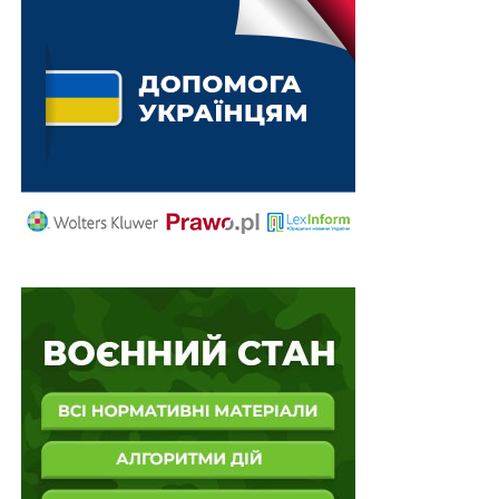
дарування з обов’язком передати дарунок у
майбутньому укладається в письмовій формі. В разі
недодержання письмової форми цей договір є
нікчемним. Договір дарування рухомих речей, які
мають особливу цінність, укладається в письмовій
формі. Передання такої речі за усним договором є
правомірним, якщо суд не встановить, що
обдаровуваний заволодів нею незаконно. Усно може
бути укладений договір дарування предметів
особистого користування та побутового призначення.
Читайте також:
Правомірною є відмова
приватного нотаріуса у видачі свідоцтва про
право на спадщину за заповітом, який
оскаржується в судовому порядку
Заповіт складається в письмовій формі із
зазначенням місця та часу його складення. Заповіт
має бути особисто підписаний заповідачем. Якщо