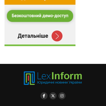
попередній і не відновлює заповіту, який заповідач
склав перед ним. Якщо новий заповіт, складений
заповідачем, був визнаний недійсним, чинність
попереднього заповіту не відновлюється, крім
випадків, встановлених статтями
225
і
231
цього
Кодексу. Крім того, спадкодавець має право в будь-
який час внести до заповіту зміни. Скасування
заповіту та внесення до нього змін заповідач
здійснює особисто.
Для розірвання договору дарування мають бути
вагомі підстави, які передбачені Кодексом. Вимагати
розірвання договору дарування нерухомих речей чи
іншого особливо цінного майна дарувальник має
право, якщо обдаровуваний умисно вчинив
кримінальне правопорушення проти життя, здоров’я,
власності дарувальника, його батьків, дружини
(чоловіка) або дітей. Якщо обдаровуваний вчинив
умисне вбивство дарувальника, спадкоємці