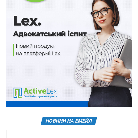
Заповіт – це особисте розпорядження фізичної особи
на випадок своєї смерті. Право на заповіт
здійснюється особисто. Вчинення заповіту через
представника не допускається. Заповідач може
обумовити виникнення права на спадкування в особи,
яка призначена в заповіті, наявністю певної умови, як
пов’язаної, так і не пов’язаної з її поведінкою.
Наприклад, наявність інших спадкоємців, проживання
в певному місці, народження дитини, здобуття освіти
тощо. Заповідач може зобов’язати спадкоємця до
вчинення певних дій немайнового характеру, зокрема
щодо розпорядження особистими паперами,
визначення місця і форми здійснення ритуалу
поховання. Також може зобов’язати спадкоємця до
вчинення певних дій, спрямованих на досягнення
суспільно корисної мети.
НОВИНИ НА ЕМЕЙЛ
Відмінності