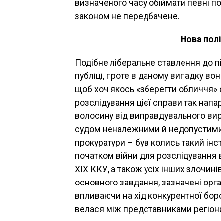
визначеного часу обіймати певні п
законом не передбачене.
Нова пол
Подібне ліберальне ставлення до п
публіці, проте в даному випадку в
щоб хоч якось «зберегти обличчя» 
розслідування цієї справи так напарт
волосину від виправдувального виро
судом неналежними й недопустимими
прокуратури – був колись такий інст
початком війни для розслідування в
ХІХ ККУ, а також усіх інших злочин
основного завдання, зазначені орган
впливаючи на хід конкурентної бор
велася між представниками регіона