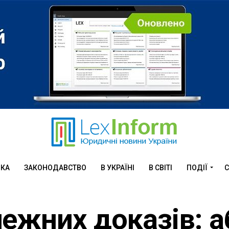
ИКА
ЗАКОНОДАВСТВО
В УКРАЇНІ
В СВІТІ
ПОДІЇ
С
ежних доказів: а