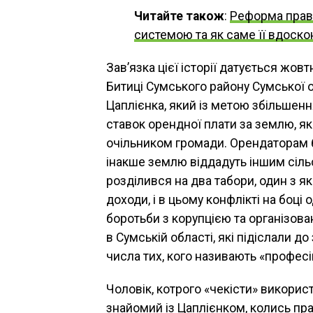
Читайте також
:
Реформа право
системою та як саме її вдоск
Зав’язка цієї історії датується жов
Битиці Сумського району Сумської 
Цаплієнка, який із метою збільшен
ставок орендної плати за землю, як
очільником громади. Орендаторам б
інакше землю віддадуть іншим сіл
розділився на два табори, один з як
доходи, і в цьому конфлікті на боці 
боротьби з корупцією та організов
в Сумській області, які підіслали д
числа тих, кого називають «профес
Чоловік, котрого «чекісти» використ
знайомий із Цаплієнком, колись пра