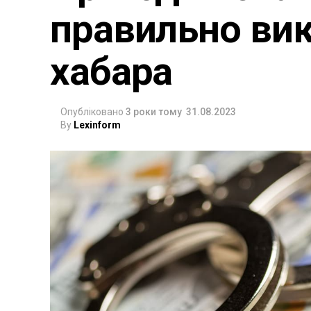
правильно ви
хабара
Опубліковано
3 роки тому
31.08.2023
By
Lexinform