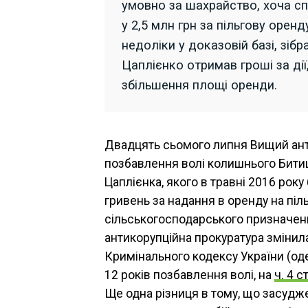
умовно за шахрайство, хоча сп
у 2,5 млн грн за пільгову орен
недоліки у доказовій базі, зіб
Цаплієнко отримав гроші за дії,
збільшення площі оренди.
Двадцять сьомого липня Вищий анти
позбавлення волі колишнього Битиц
Цаплієнка, якого в травні 2016 року
гривень за надання в оренду на пі
сільськогосподарського призначенн
антикорупційна прокуратура змінил
Кримінального кодексу України (оде
12 років позбавлення волі, на
ч. 4 с
Ще одна різниця в тому, що засуд