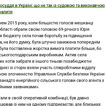
суддя в Україні: що не так із судовою та виконавчою
оналити
тнем 2015 року, коли більшістю голосів мешканці
області обрали своїм головою 69-річного Юрія
ня бюджету села почав боротьбу за підвищення
а, на його думку, була штучно занижена попереднім
ула поставлена жорстка вимога платити більше, бо
ьськогосподарським виробникам. Актив села
их хотів забрати в іншого тіньові позабюджетні
однієї зі сторін взяли участь співробітники відділу
аною злочинністю Управління Служби безпеки України
о занадто енергійного сільського голови свого агента з
ійними заявниками».
али в своїй оперативній комбінації, був давно
цював із ним на одному підприємстві, але близьких