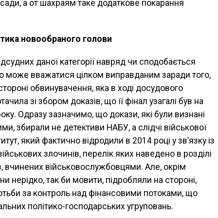
осади, а от шахраям таке додаткове покарання
ітика новообраного голови
ідсудних даної категорії навряд чи сподобається
оно може вважатися цілком виправданим заради того,
стороні обвинувачення, яка в ході досудового
ачила зі збором доказів, що її фінал узагалі був на
ку. Одразу зазначимо, що докази, які були визнані
, збирали не детективи НАБУ, а слідчі військової
итут, який фактично відродили в 2014 році у зв’язку із
ійськових злочинів, перелік яких наведено в розділі
ів, вчинених військовослужбовцями. Але, окрім
и нерідко, так би мовити, підробляли на стороні,
отьби за контроль над фінансовими потоками, що
льних політико-господарських угруповань.