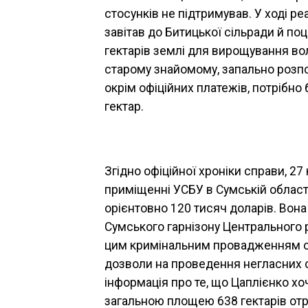
стосунків не підтримував. У ході реа
завітав до Битицької сільради й по
гектарів землі для вирощування вол
старому знайомому, запально розпов
окрім офіційних платежів, потрібно
гектар.
Згідно офіційної хроніки справи, 27
приміщенні УСБУ в Сумській області
орієнтовно 120 тисяч доларів. Вона
Сумського гарнізону Центрального р
цим кримінальним провадженням одн
дозволи на проведення негласних 
інформація про те, що Цаплієнко х
загальною площею 638 гектарів отри