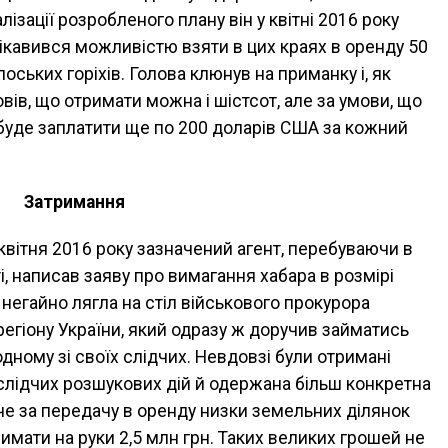
лізації розробленого плану він у квітні 2016 року
цікавився можливістю взяти в цих краях в оренду 50
оських горіхів. Голова клюнув на приманку і, як
ів, що отримати можна і шістсот, але за умови, що
 буде заплатити ще по 200 доларів США за кожний
Затримання
 квітня 2016 року зазначений агент, перебуваючи в
, написав заяву про вимагання хабара в розмірі
 негайно лягла на стіл військового прокурора
егіону України, який одразу ж доручив займатись
ому зі своїх слідчих. Невдовзі були отримані
слідчих розшукових дій й одержана більш конкретна
оче за передачу в оренду низки земельних ділянок
мати на руки 2,5 млн грн. Таких великих грошей не