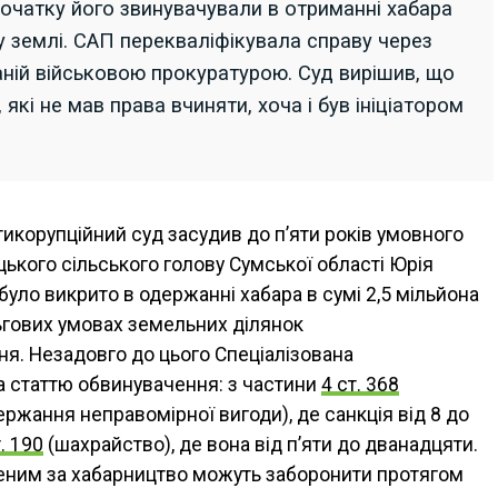
очатку його звинувачували в отриманні хабара
ду землі. САП перекваліфікувала справу через
раній військовою прокуратурою. Суд вирішив, що
 які не мав права вчиняти, хоча і був ініціатором
корупційний суд засудив до п’яти років умовного
ького сільського голову Сумської області Юрія
 було викрито в одержанні хабара в сумі 2,5 мільйона
льгових умовах земельних ділянок
я. Незадовго до цього Спеціалізована
а статтю обвинувачення: з частини
4 ст. 368
ржання неправомірної вигоди), де санкція від 8 до
т. 190
(шахрайство), де вона від п’яти до дванадцяти.
женим за хабарництво можуть заборонити протягом