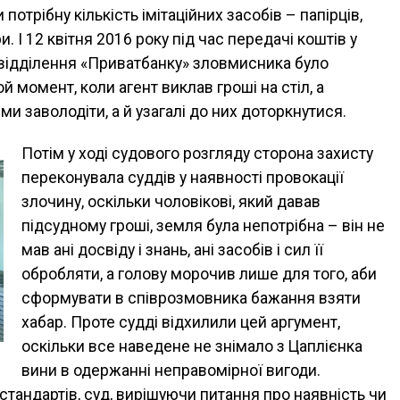
 потрібну кількість імітаційних засобів – папірців,
. І 12 квітня 2016 року під час передачі коштів у
 відділення «Приватбанку» зловмисника було
й момент, коли агент виклав гроші на стіл, а
ми заволодіти, а й узагалі до них доторкнутися.
Потім у ході судового розгляду сторона захисту
переконувала суддів у наявності провокації
злочину, оскільки чоловікові, який давав
підсудному гроші, земля була непотрібна – він не
мав ані досвіду і знань, ані засобів і сил її
обробляти, а голову морочив лише для того, аби
сформувати в співрозмовника бажання взяти
хабар. Проте судді відхилили цей аргумент,
оскільки все наведене не знімало з Цаплієнка
вини в одержанні неправомірної вигоди.
тандартів, суд, вирішуючи питання про наявність чи