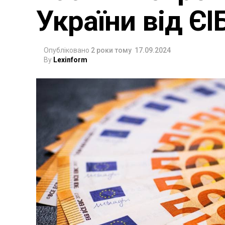
України від ЄІ
Опубліковано
2 роки тому
17.09.2024
By
Lexinform