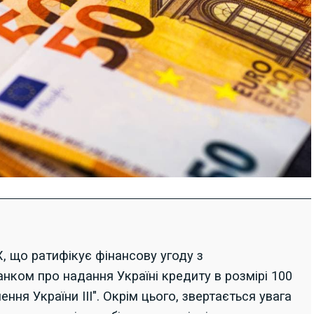
, що ратифікує фінансову угоду з
нком про надання Україні кредиту в розмірі 100
ння України III". Окрім цього, звертається увага