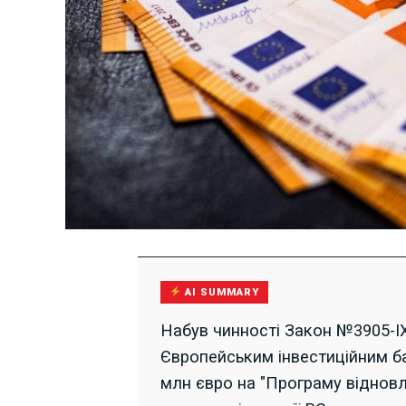
AI SUMMARY
Набув чинності Закон №3905-IX
Європейським інвестиційним ба
млн євро на "Програму відновле