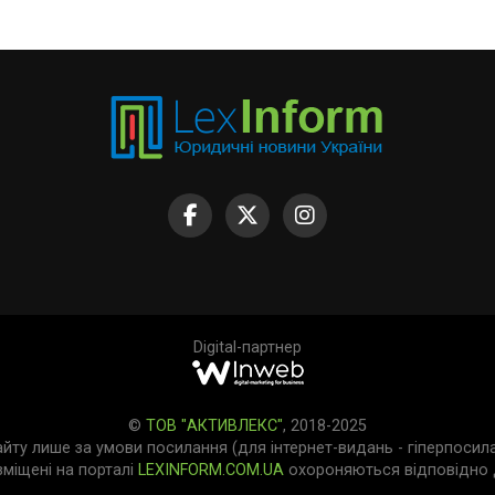
Digital-партнер
©
ТОВ "АКТИВЛЕКС"
, 2018-2025
айту лише за умови посилання (для інтернет-видань - гіперпосил
зміщені на порталі
LEXINFORM.COM.UA
охороняються відповідно д