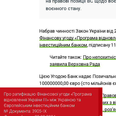
на правові позиції ВС щодо воє
воєнного стану.
Набрав чинності Закон України від 
Фінансову угоду «Програма відновл
інвестиційним банком
, підписану 11
Читайте також:
Про непохитніс
заявила Верховна Рада
Цією Угодою Банк надає Позичальни
100000000,00 євро (сто мільйонів є
Про ратифікацію Фінансової угоди «Програма
Про ратифікацію Фінансової угоди «Програма
Також зверніть увагу на
Правов
відновлення України III» між Україною та
відновлення України III» між Україною та
правопорушень, пов’язаних з в
Європейським інвестиційним банком
Європейським інвестиційним банком
матеріали, алгоритми дій, роз’
№ Документа: 3905-IX
№ Документа: 3905-IX