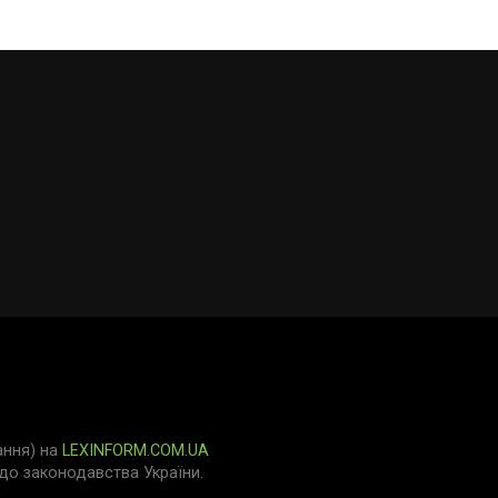
ання) на
LEXINFORM.COM.UA
о законодавства України.