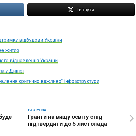
Твітнути
дтримку відбудови України
не житло
ного відновлення України
а у Дніпрі
новлення критично важливої інфраструктури
НАСТУПНА
буде
Гранти на вищу освіту слід
підтвердити до 5 листопада