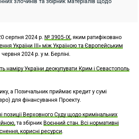
нних злочинів та збірник матеріалів щодо
20 серпня 2024 р.
№ 3905-IX
, яким ратифіковано
ення України III» між Україною та Європейським
 червня 2024 р. у м. Берліні.
ть наміру України деокупувати Крим і Севастополь
ку, а Позичальник приймає кредит у сумі
вро) для фінансування Проекту.
і позиції Верховного Суду щодо кримінальних
ійною,
та збірник
Воєнний стан. Всі нормативні
яснення, корисні ресурси
.