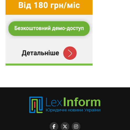
Верховного Суду щодо кримінальних
правопорушень, пов’язаних з війною,
та збірник
Воєнний стан. Всі нормативні матеріали,
алгоритми дій, роз’яснення, корисні ресурси
.
Схожі статті:
50 000 гривень на місяць – винагорода
військовослужбовцям, які відразу після
полону…
Розширено коло медзакладів, які можуть
проводити хірургічні операції без дотримання…
У 30 разів можуть збільшити штраф за
ненадання допомоги особам, які зазнають лиха
на воді