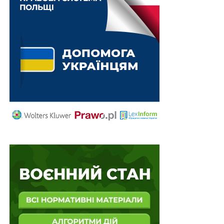
товариства (місії), духовного навчального закладу,
уповноважений на виконання/проведення
богослужінь, релігійних обрядів, церемоній,
здійснення проповідницької діяльності;
4) священнослужитель – працівник релігійного
центру, релігійного управління, релігійної громади,
монастиря, релігійного братства, місіонерського
товариства (місії), духовного навчального закладу,
уповноважений на виконання/проведення
богослужінь, релігійних обрядів, церемоній,
здійснення проповідницької діяльності, що має
трудові правовідносини у релігійній організації.
При цьому встановлено, що дія цього наказу
поширюється на священнослужителів:
1) які є керівниками релігійних організацій і відомості
про яких містяться в Єдиному державному реєстрі