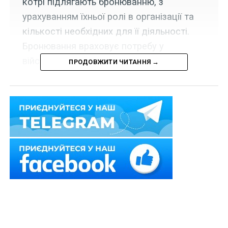
котрі підлягають бронюванню, з
урахуванням їхньої ролі в організації та
кількості необхідних для її діяльності.
Бронювання враховує потребу у
військових капеланах.
ПРОДОВЖИТИ ЧИТАННЯ →
Набрав чинності наказ Державної служби України з
етнополітики та свободи совісті від 5 лютого 2025 р.
№ Н-21/11, згідно з яким релігійна організація
визнається такою, що є критично важливою для
функціонування економіки та забезпечення
життєдіяльності населення в особливий період, якщо
вона одночасно відповідає таким критеріям:
1) в Єдиному державному реєстрі юридичних осіб,
фізичних осіб – підприємців та громадських
формувань містяться відомості про ідентифікаційний