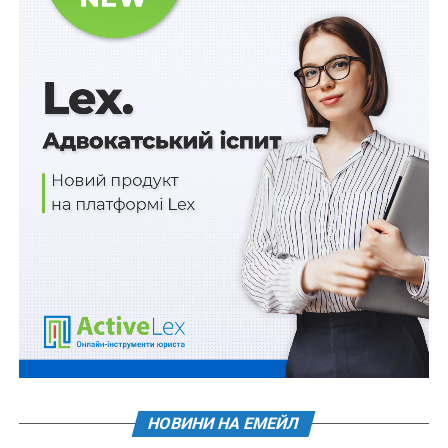
організації не знаходиться на тимчасово окупованій
російською федерацією території України;
5) статут (положення) релігійної організації не втратив
чинність у частині, якою визначається повна офіційна
назва релігійної організації;
6) релігійна організація внесена до Реєстру
неприбуткових установ та організацій;
7) релігійна організація подала звіт про використання
доходів (прибутків) неприбуткової організації за
попередній базовий звітний (податковий) період.
Затверджено й Перелік посад військовозобов’язаних
священнослужителів, які підлягають бронюванню на
період мобілізації та на воєнний час:
НОВИНИ НА ЕМЕЙЛ
Читайте також
:
Звернення