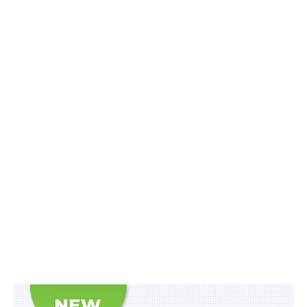
код юридичної особи – релігійної організації в
Єдиному державному реєстрі підприємств і
організацій України;
2) запис про державну реєстрацію створення
юридичної особи – релігійної організації внесено до
Єдиного державного реєстру юридичних осіб,
фізичних осіб – підприємців та громадських
формувань не пізніше 26 грудня 2024 р.;
3) релігійна організація не включена до переліку
релігійних організацій в Україні, афілійованих
(пов’язаних однією чи декількома ознаками,
визначеними
ст. 5-1
Закону України «Про свободу
совісті та релігійні організації») з іноземною
релігійною організацією, діяльність якої в Україні
заборонена;
4) місцезнаходження юридичної особи – релігійної