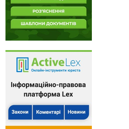
юридичних осіб, фізичних осіб – підприємців та
громадських формувань;
2) які працюють в релігійних організаціях на умовах
трудового договору в кількості, що є необхідною для
забезпечення належної діяльності релігійних
організацій.
Розгляд питання щодо бронювання
військовозобов’язаних священнослужителів
відбувається з урахуванням заповнення штатних
посад військових капеланів у Збройних Силах
України, Національній гвардії України, інших
утворених відповідно до законів України військових
формувань та Державній прикордонній службі
України відповідно до розподілу квот конфесійного
представництва військових капеланів.
Також зверніть увагу
на
Правові позиції