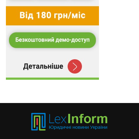
тимчасово окупованих
Підтримка підприємництва для молоді
прифронтових громад
Показник регіональної підтримки не
враховується у розрахунку собівартості
навчання в…
ПОВ'ЯЗАНІ ТЕМИ:
FEATURED
LEX
БАНК ФІНАНСОВОЇ ІНКЛЮЗІЇ
БФІ
НАСТУПНА
Половину доходів від надр спрямують до
інвестиційного фонду відбудови
НЕ ПРОПУСТІТЬ
Увезення оптоволокна для дронів звільнено від
мита та ПДВ