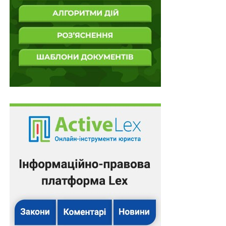
щодо загального обсягу кредитних коштів, які можуть
надаватись одному позичальнику.
Також зверніть увагу
на
Правові позиції
Верховного Суду щодо кримінальних
правопорушень, пов’язаних з війною,
та збірник
Воєнний стан. Всі нормативні матеріали,
алгоритми дій, роз’яснення, корисні ресурси
.
Схожі статті:
Україна доєднається до Рекомендації ОЕСР
щодо фінансової грамотності
Збільшений податок на прибуток банки
сплачуватимуть і в 2027 році
Новий перелік територій бойових дій і