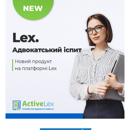
інклюзії.
Обмежена банківська ліцензія дає змогу великим
роздрібним та поштовим компаніям, які мають
компетенцію обслуговування великої кількісті
клієнтів та відділень, створити окрему юридичну
особу у формі акціонерного товариства – банк
фінансової інклюзії, щоб, використовуючи наявну
інфраструктуру, надавати фінансові послуги
населенню та дрібному бізнесу.
Щоб отримати статус БФІ, юридична особа, крім
стандартного пакета документів для отримання
банківської ліцензії, має подати до Національного
банку стратегію банку фінансової інклюзії та бізнес-
план на три роки. Ці документи обов’язково мають
містити детальний опис розвитку фінансової інклюзії,
у тому числі планову структуру клієнтської бази за
сегментами клієнтів, території обслуговування, у тому