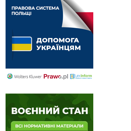
Тобто розбудова системи банків фінансової інклюзії
здійснюватиметься з дотриманням усіх пруденційних
вимог, які поширюються на банки з повною
банківською ліцензією.
Банк фінансової інклюзії зможе надавати банківські
та інші фінансові послуги виключно фізичним особам,
суб’єктам господарювання, громадським та
благодійним організаціям, а також органам
державної влади та органам місцевого
самоврядування та іншим споживачам фінансових
послуг.
При цьому для забезпечення фокусу на клієнтах-
фізособах та малому бізнесі БФІ будуть обмежені у
проведенні операцій з іншими сегментами клієнтів
(середнім та великим бізнесом) та операцій на ринках
капіталу. Також встановлюватимуться обмеження