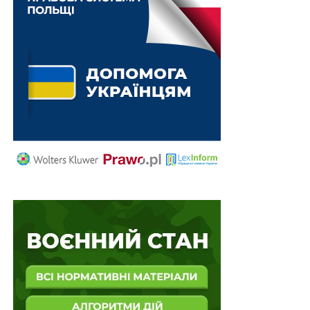
коштів фонду соціального захисту осіб з
інвалідністю
Про унікальні документи Національного
архівного фонду
Позику ЄС спрямують на безпеку та оборону
Відшкодування недоодержаних доходів
водокористувачам внаслідок припинення
права на…
ПОВ'ЯЗАНІ ТЕМИ:
FEATURED
LEX
БЮДЖЕТНИЙ КОДЕКС УКРАЇНИ
ІНВЕСТИЦІЙНИЙ ФОНД
НАСТУПНА
Ліки за договорами керованого доступу можна
буде закуповувати коштом місцевих бюджетів
НЕ ПРОПУСТІТЬ
Банки фінансової інклюзії обслуговуватимуть
населення прифронтових та деокупованих