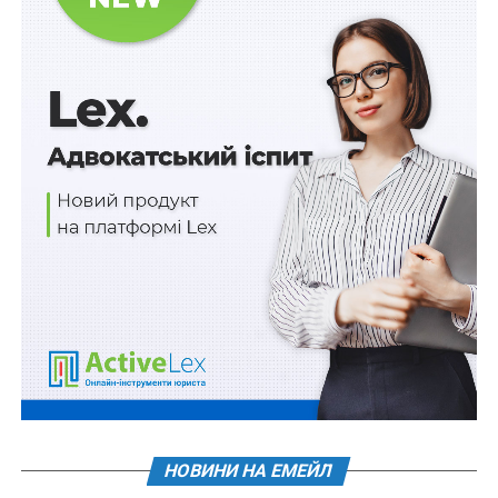
державної частини продукції.
Читайте також
:
Ратифіковано Американсько-
Українську угоду про відбудову
При цьому передбачено, що до таких доходів
належать доходи, отримані виключно від або у
зв’язку із видачею нових ліцензій або спецдозволів
після набрання чинності відповідними угодами, та/або
отримані від експлуатації ліцензій або спецдозволів,
виданих до набрання чинності відповідними угодами,
але які не експлуатувалися в промислових цілях;
2) визначено цільове спрямування таких доходів
спеціального фонду державного бюджету на сплату
внеску до Американсько-Українського
інвестиційного фонду відбудови;
3) встановлено, що до загального фонду державного
НОВИНИ НА ЕМЕЙЛ
бюджету в повному обсязі зараховуються доходи,