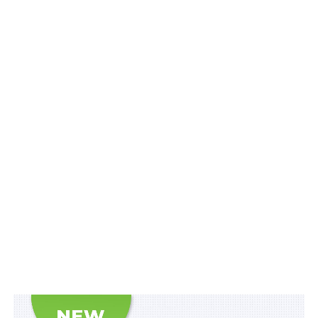
пов’язаних з користуванням надрами щодо видобутку
корисних копалин загальнодержавного значення,
визначених як Активи природних ресурсів у Додатку
А до Угоди між Урядом України та Урядом США про
створення Американсько-Українського
інвестиційного фонду відбудови, а саме:
– 50% рентної плати за користування надрами для
видобування корисних копалин загальнодержавного
значення;
– 50% збору за видачу спеціальних дозволів на
користування надрами та коштів від продажу таких
дозволів;
– 50% коштів від використання (реалізації) частини
виробленої продукції, що залишається у власності
держави відповідно до угод про розподіл продукції,
та/або коштів у вигляді грошового еквівалента такої