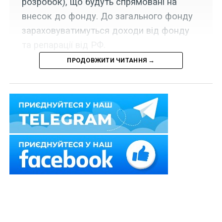
розробок), що будуть спрямовані на
внесок до фонду. До загального фонду
зараховуватимуться доходи від фонду
та репарації від РФ.
ПРОДОВЖИТИ ЧИТАННЯ →
Верховна Рада прийняла Закон щодо реалізації Угоди
між Урядом України та Урядом Сполучених Штатів
Америки про створення Американсько-Українського
інвестиційного фонду відбудови (законопроект
№
13256
).
У прес-службі Апарату Верховної Ради України
пояснили
, що змінами до
Бюджетного кодексу
України
, зокрема:
1) включено до спеціального фонду державного
бюджету половину окремих доходів щодо платежів,