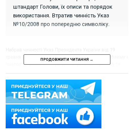
штандарт Голови, їх описи та порядок
використання. Втратив чинність Указ
№10/2008 про попередню символіку.
Набрав чинності Указ Президента України від 19
травня 2025 р.
№ 308/2025
, яким засновано емблему і
ПРОДОВЖИТИ ЧИТАННЯ →
прапор Державної служби спеціального зв’язку та
захисту інформації України, базовий зразок Бойового
Прапора військової частини Державної служби
спеціального зв’язку та захисту інформації України,
базовий зразок службового прапора територіального
органу, закладу, установи, організації, Головного
управління урядового фельд’єгерського зв’язку
Державної служби спеціального зв’язку та захисту
інформації України, штандарт Голови Державної
служби спеціального зв’язку та захисту інформації