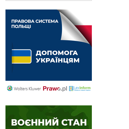
правопорушень, пов’язаних з війною,
та збірник
Воєнний стан. Всі нормативні матеріали,
алгоритми дій, роз’яснення, корисні ресурси
.
Схожі статті:
Довідка про обставини травми є обов’язковою
підставою для виплати додаткової винагороди
у…
Державні органи не звільняються від
обов’язку провести ефективне розслідування
заяви про…
Одеса отримала курортно-рекреаційний статус
Період зупинення апеляційного провадження у
зв’язку з проходженням особою військової