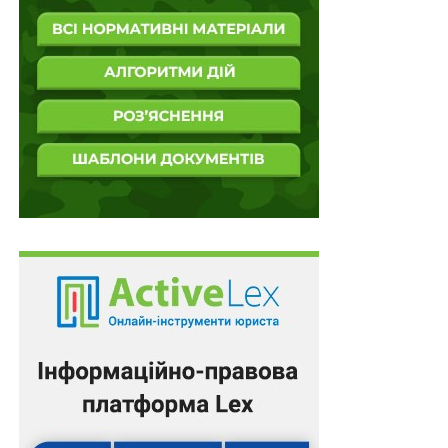
служби…
Закупівлі послуг супутникового зв’язку для
війська здійснюється поза е-системою
закупівель
ПОВ'ЯЗАНІ ТЕМИ:
FEATURED
LEX
ДЕРЖСПЕЦЗВ'ЯЗКУ
НАСТУПНА
Кредит від Уряду Японії погашатимуть за рахунок
заморожених активів рф
НЕ ПРОПУСТІТЬ
Нова підстава для завершення банками
валютного нагляду за дотриманням строків по
експортних операціях