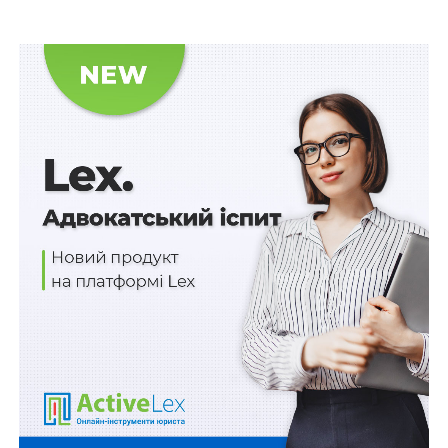
–
Малюнок базового зразка Бойового Прапора
військової частини Державної служби спеціального
зв’язку та захисту інформації України
;
Читайте також
:
Наявність на жорсткому диску
приватних фотознімків разом зі службовими
документами, виготовленими офіцером
забезпечення, не вказує на належність диску
саме йому
–
Опис базового зразка службового прапора
територіального органу, закладу, установи, організації,
Головного управління урядового фельд’єгерського
зв’язку Державної служби спеціального зв’язку та
захисту інформації України
;
–
Малюнок базового зразка службового прапора
територіального органу, закладу, установи, організації,
Головного управління урядового фельд’єгерського