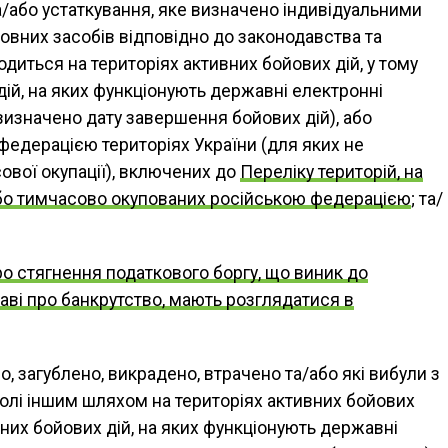
а/або устаткування, яке визначено індивідуальними
овних засобів відповідно до законодавства та
диться на територіях активних бойових дій, у тому
дій, на яких функціонують державні електронні
визначено дату завершення бойових дій), або
едерацією територіях України (для яких не
вої окупації), включених до
Переліку територій, на
 або тимчасово окупованих російською федерацією
; та/
о стягнення податкового боргу, що виник до
ві про банкрутство, мають розглядатися в
о, загублено, викрадено, втрачено та/або які вибули з
волі іншим шляхом на територіях активних бойових
ивних бойових дій, на яких функціонують державні