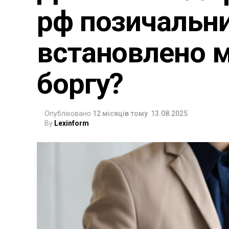
рф позичальни
встановлено м
боргу?
Опубліковано
12 місяців тому
13.08.2025
By
Lexinform