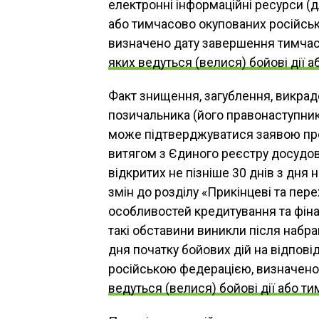
електронні інформаційні ресурси (д
або тимчасово окупованих російськ
визначено дату завершення тимчасо
яких ведуться (велися) бойові дії
Факт знищення, загублення, викраде
позичальника (його правонаступник
може підтверджуватися заявою пр
витягом з Єдиного реєстру досудо
відкритих не пізніше 30 днів з дня
змін до розділу «Прикінцеві та пер
особливостей кредитування та фінан
такі обставини виникли після набра
дня початку бойових дій на відповідн
російською федерацією, визначено
ведуться (велися) бойові дії або 