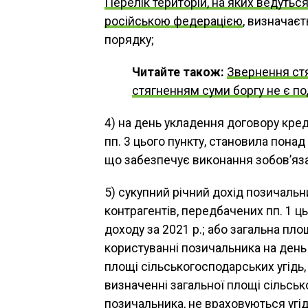
Перелік територій, на яких ведутьс
російською федерацією
, визначає
порядку;
Читайте також:
Звернення стя
стягненням суми боргу не є п
4) на день укладення договору кред
пп. 3 цього пункту, становила понад 
що забезпечує виконання зобов’яза
5) сукупний річний дохід позичальн
контрагентів, передбачених пп. 1 ць
доходу за 2021 р.; або загальна пл
користуванні позичальника на день 
площі сільськогосподарських угідь,
визначенні загальної площі сільськ
позичальника, не враховуються угід