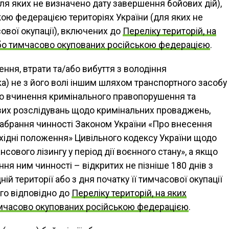
ля яких не визначено дату завершення бойових дій),
ою федерацією територіях України (для яких не
вої окупації), включених до
Переліку територій, на
 або тимчасово окупованих російською федерацією
.
ння, втрати та/або вибуття з володіння
а) не з його волі іншим шляхом транспортного засобу
о вчинення кримінального правопорушення та
вих розслідувань щодо кримінальних проваджень,
 набрання чинності Законом України «Про внесення
ехідні положення» Цивільного кодексу України щодо
сового лізингу у період дії воєнного стану», а якщо
ння ним чинності – відкритих не пізніше 180 днів з
ій території або з дня початку її тимчасової окупації
го відповідно до
Переліку територій, на яких
тимчасово окупованих російською федерацією
.