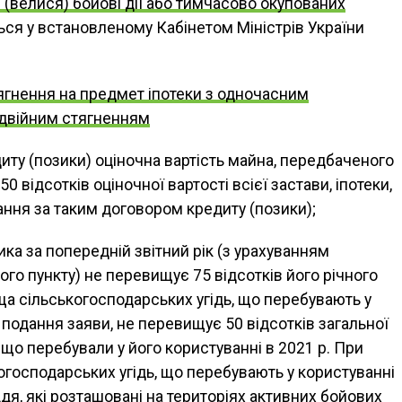
я (велися) бойові дії або тимчасово окупованих
ться у встановленому Кабінетом Міністрів України
гнення на предмет іпотеки з одночасним
одвійним стягненням
иту (позики) оціночна вартість майна, передбаченого
50 відсотків оціночної вартості всієї застави, іпотеки,
ння за таким договором кредиту (позики);
ика за попередній звітний рік (з урахуванням
ого пункту) не перевищує 75 відсотків його річного
оща сільськогосподарських угідь, що перебувають у
подання заяви, не перевищує 50 відсотків загальної
 що перебували у його користуванні в 2021 р. При
огосподарських угідь, що перебувають у користуванні
дя, які розташовані на територіях активних бойових