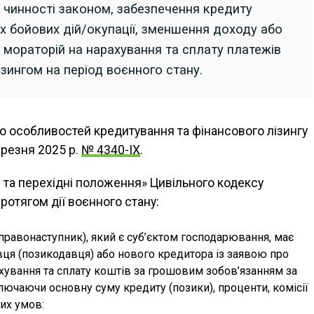
 чинності законом, забезпечення кредиту
х бойових дій/окупації, зменшення доходу або
о мораторій на нарахування та сплату платежів
зингом на період воєнного стану.
о особливостей кредитування та фінансового лізингу
березня 2025 р.
№ 4340-IX
.
 та перехідні положення» Цивільного кодексу
ротягом дії воєнного стану:
 правонаступник), який є суб’єктом господарювання, має
ця (позикодавця) або нового кредитора із заявою про
хування та сплату коштів за грошовим зобов’язанням за
лючаючи основну суму кредиту (позики), проценти, комісії
ких умов: