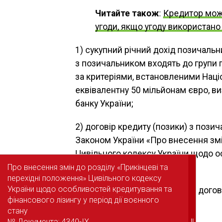
Читайте також
:
Кредитор мож
угоди, якщо угоду використано
1) сукупний річний дохід позичальни
з позичальником входять до групи п
за критеріями, встановленими Наці
еквівалентну 50 мільйонам євро, в
банку України;
2) договір кредиту (позики) з пози
Законом України «Про внесення змі
Цивільного кодексу України щодо о
період дії воєнного стану»;
Про внесення змін до розділу «Прикінцеві та
Про внесення змін до розділу «Прикінцеві та
перехідні положення» Цивільного кодексу
перехідні положення» Цивільного кодексу
України щодо особливостей кредитування та
України щодо особливостей кредитування та
3) виконання зобов’язання за дого
фінансового лізингу у період дії воєнного
фінансового лізингу у період дії воєнного
іпотекою:
стану
стану
№ Документа: 4340-IX
№ Документа: 4340-IX
||
||