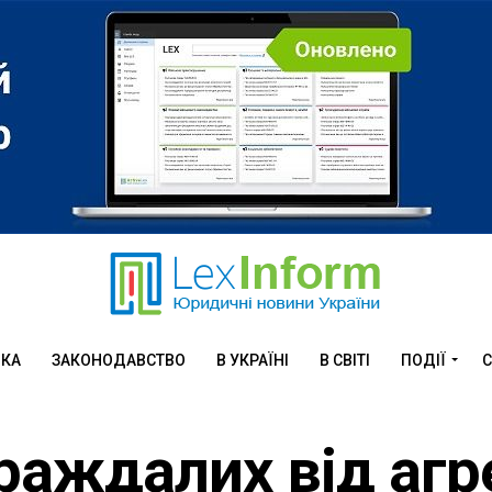
ИКА
ЗАКОНОДАВСТВО
В УКРАЇНІ
В СВІТІ
ПОДІЇ
С
раждалих від агре