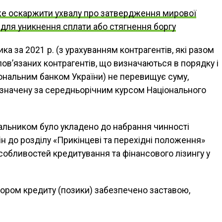
е оскаржити ухвалу про затвердження мирової
 для уникнення сплати або стягнення боргу
ка за 2021 р. (з урахуванням контрагентів, які разом
ов’язаних контрагентів, що визначаються в порядку і
ональним банком України) не перевищує суму,
изначену за середньорічним курсом Національного
чальником було укладено до набрання чинності
н до розділу «Прикінцеві та перехідні положення»
собливостей кредитування та фінансового лізингу у
вором кредиту (позики) забезпечено заставою,