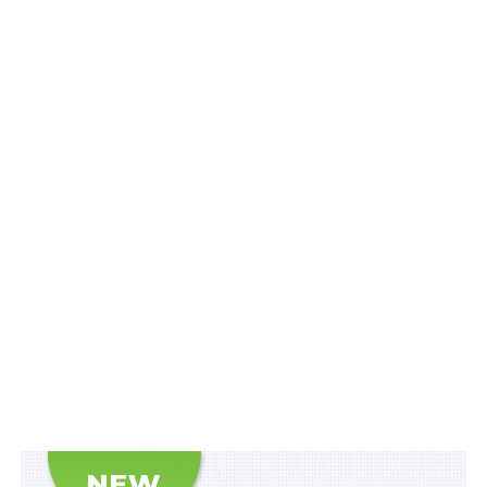
– Комітет з питань політики регіонального розвитку
Організації економічного співробітництва та розвитку
– Мінрозвитку.
Також зверніть увагу
на
Правові позиції
Верховного Суду щодо кримінальних
правопорушень, пов’язаних з війною,
та збірник
Воєнний стан. Всі нормативні матеріали,
алгоритми дій, роз’яснення, корисні ресурси
.
Схожі статті:
6 пріоритетів розвитку волонтерської
діяльності
Україна доєднається до Рекомендації ОЕСР зі
статистичної практики