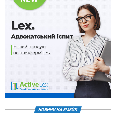
Мінрозвитку і МЗС братимуть учать у розробці
європейських стандартів судноплавства
Україна увійде до Організації економічного
співробітництва та розвитку
Україна доєднається до Рекомендації ОЕСР
щодо публічних адміністративних послуг
ПОВ'ЯЗАНІ ТЕМИ:
FEATURED
LEX
МІНРОЗВИТКУ
НАСТУПНА
До 30% держпідтримки на портативні зарядні
станції для дітей з інвалідністю
НЕ ПРОПУСТІТЬ
Географічним об’єктам із символікою
російського імперіалізму повернуть історичні
назви
НОВИНИ НА ЕМЕЙЛ