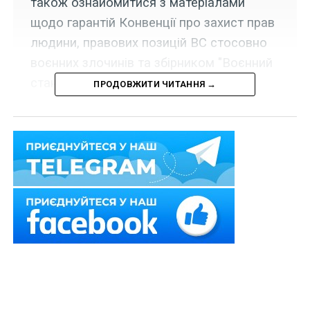
також ознайомитися з матеріалами
щодо гарантій Конвенції про захист прав
людини, правових позицій ВС стосовно
воєнних злочинів та збірником "Воєнний
стан".
ПРОДОВЖИТИ ЧИТАННЯ →
Набрала чинності постанова Кабінету Міністрів
України від 25 березня 2026 р. № 364, якою
п. 5
переліку центральних органів виконавчої влади,
інших державних органів, відповідальних за
виконання зобов’язань, що випливають із членства
України в міжнародних організаціях, доповнено
позицією:
Читайте також
про
гарантії Конвенції про
захист прав людини
.