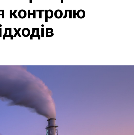
я контролю
ідходів