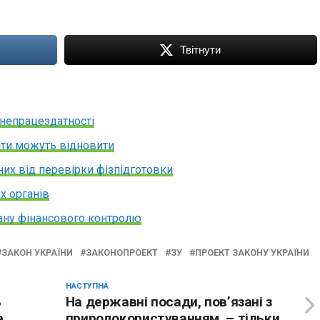
Твітнути
 непрацездатності
ати можуть відновити
ених від перевірки фізпідготовки
х органів
гану фінансового контролю
ЗАКОН УКРАЇНИ
ЗАКОНОПРОЕКТ
ЗУ
ПРОЕКТ ЗАКОНУ УКРАЇНИ
НАСТУПНА
ь
На державні посади, пов’язані з
е
природокористуванням, – тільки