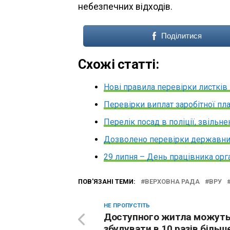
небезпечних відходів.
Поділитися
Схожі статті:
Нові правила перевірки листків
Перевірки виплат заробітної пл
Перелік посад в поліції, звільн
Дозволено перевірки державни
29 липня – День працівника ор
ПОВ'ЯЗАНІ ТЕМИ:
ВЕРХОВНА РАДА
ВРУ
НЕ ПРОПУСТІТЬ
Доступного житла можут
збудувати в 10 разів більш