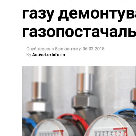
газу демонтув
газопостачал
Опубліковано
8 років тому
06.03.2018
By
ActiveLexInform