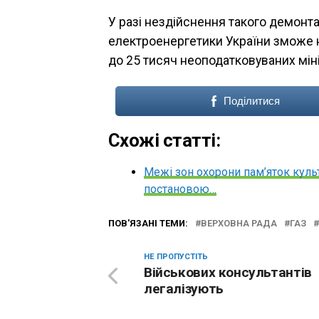
У разі нездійснення такого демонт
електроенергетики України зможе н
до 25 тисяч неоподатковуваних мін
Поділитися
Схожі статті:
Межі зон охорони пам’яток куль
постановою…
ПОВ'ЯЗАНІ ТЕМИ:
ВЕРХОВНА РАДА
ГАЗ
НЕ ПРОПУСТІТЬ
Військових консультантів
легалізують