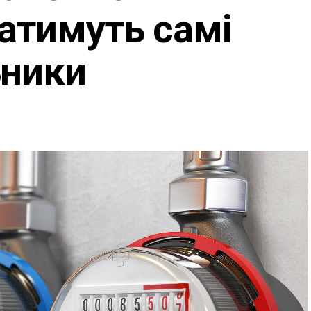
атимуть самі
ьники