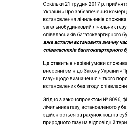
Оскільки 21 грудня 2017 р. прийнят
України «Про забезпечення комерці
встановлення лічильників споживач
загальнобудинковий лічильник газ
співвласників багатоквартирного б
вже встигли встановити значну час
співвласників багатоквартирного 
Це ставить в нерівні умови споживач
внесенні змін до Закону України «
газу» щодо визначення чіткого пор
встановлених без згоди співвласни
Згідно з законопроектом № 8096, ф
лічильника газу, встановленого у б
здійснюється за рахунок коштів су
природного газу на відповідній терит