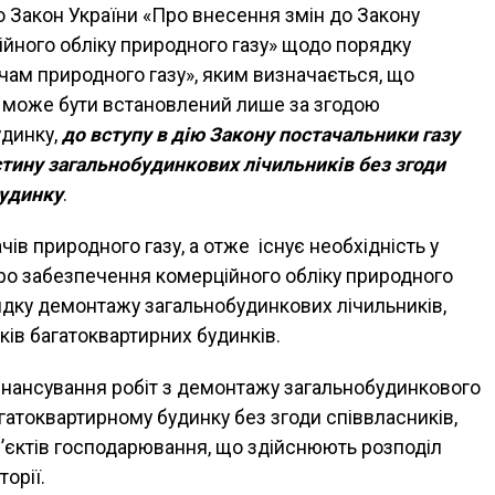
о Закон України «Про внесення змін до Закону
йного обліку природного газу» щодо порядку
ам природного газу», яким визначається, що
у може бути встановлений лише за згодою
удинку,
до вступу в дію Закону постачальники газу
тину загальнобудинкових лічильників без згоди
будинку
.
ів природного газу, а отже існує необхідність у
Про забезпечення комерційного обліку природного
ядку демонтажу загальнобудинкових лічильників,
ків багатоквартирних будинків.
інансування робіт з демонтажу загальнобудинкового
агатоквартирному будинку без згоди співвласників,
б’єктів господарювання, що здійснюють розподіл
орії.