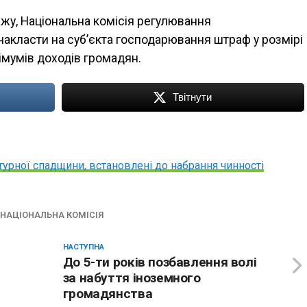
ажу, Національна комісія регулювання
акласти на суб’єкта господарювання штраф у розмірі
імумів доходів громадян.
Твітнути
турної спадщини, встановлені до набрання чинності
НАЦІОНАЛЬНА КОМІСІЯ
НАСТУПНА
До 5-ти років позбавлення волі
за набуття іноземного
громадянства