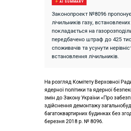
AI SUMMARY
Законопроект №8096 пропонує
лічильників газу, встановлени
покладається на газорозподіль
передбачено штраф до 425 тис
споживачів та усунути нерівні
встановлення лічильників.
На розгляд Комітету Верховної Рад
ядерної політики та ядерної безпе
змін до Закону України «Про забез
здійснення демонтажу загальнобуди
багатоквартирних будинках без згод
березня 2018 р. № 8096.