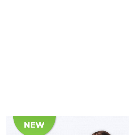
слідчого щодо неповернення тимчасово…
Участь у проведенні незаконного референдуму
на тимчасово окупованій території за
відсутності…
Оновлено перелік посад для військових в
Офісі Президента
Правочини із суб’єктами, зареєстрованими на
тимчасово окупованій території України, є…
ПОВ'ЯЗАНІ ТЕМИ:
FEATURED
МІНРЕІНТЕГРАЦІЇ
НАСТУПНА
Мобілізаційний та матеріальний резерви
розмежують
НЕ ПРОПУСТІТЬ
Затверджено нові заходи боротьби з
тероризмом