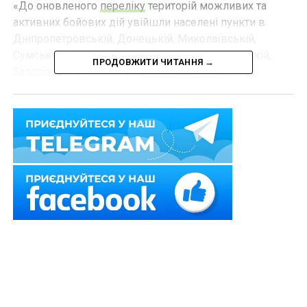
«До оновленого
переліку
територій можливих та
активних бойових дій увійшли населені пункти в
Дніпропетровській, Донецькій, Миколаївській,
Сумській, Харківській, Херсонській, Чернігівській,
ПРОДОВЖИТИ ЧИТАННЯ →
Запорізькій областях», –
прокоментували
у
Міністерстві.
Нагадаємо,
Перелік тимчасово окупованих територій
оновлюють двічі на місяць
Схожі статті:
Зайняття посади голови суду на тимчасово
окупованій території АР Крим свідчить про
прямий…
Відмову у задоволенні скарги на бездіяльність