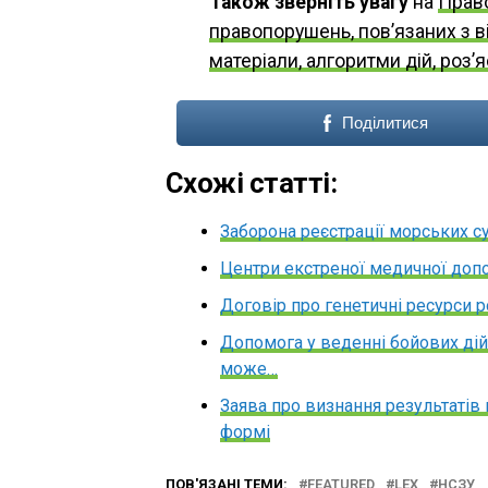
Також зверніть увагу
на
Право
правопорушень, пов’язаних з в
матеріали, алгоритми дій, роз’
Поділитися
Схожі статті:
Заборона реєстрації морських су
Центри екстреної медичної доп
Договір про генетичні ресурси р
Допомога у веденні бойових дій 
може…
Заява про визнання результатів 
формі
ПОВ'ЯЗАНІ ТЕМИ:
FEATURED
LEX
НСЗУ