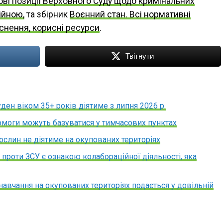
ві позиції Верховного Суду щодо кримінальних
ійною,
та збірник
Воєнний стан. Всі нормативні
яснення, корисні ресурси
.
Твітнути
ден віком 35+ років діятиме з липня 2026 р.
омоги можуть базуватися у тимчасових пунктах
ослин не діятиме на окупованих територіях
проти ЗСУ є ознакою колабораційної діяльності, яка
навчання на окупованих територіях подається у довільній