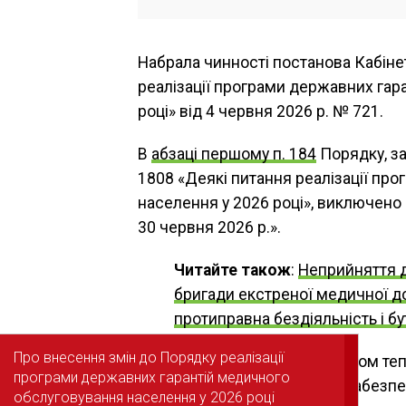
Набрала чинності постанова Кабіне
реалізації програми державних гар
році» від 4 червня 2026 р. № 721.
В
абзаці першому п. 184
Порядку, за
1808 «Деякі питання реалізації пр
населення у 2026 році», виключено с
30 червня 2026 р.».
Читайте також
:
Неприйняття 
бригади екстреної медичної д
протиправна бездіяльність і 
Про внесення змін до Порядку реалізації
Про внесення змін до Порядку реалізації
Таким чином, згаданим абзацом те
програми державних гарантій медичного
програми державних гарантій медичного
пакетом медичних послуг «Забезпе
обслуговування населення у 2026 році
обслуговування населення у 2026 році