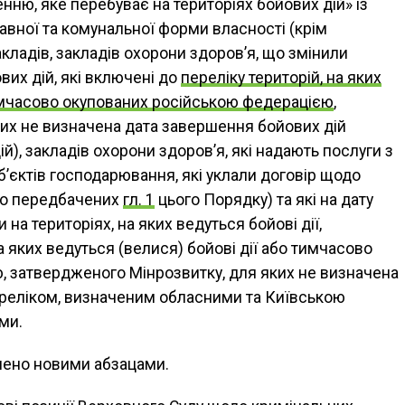
ню, яке перебуває на територіях бойових дій» із
вної та комунальної форми власності (крім
кладів, закладів охорони здоров’я, що змінили
их дій, які включені до
переліку територій, на яких
тимчасово окупованих російською федерацією
,
их не визначена дата завершення бойових дій
), закладів охорони здоров’я, які надають послуги з
’єктів господарювання, які уклали договір щодо
но передбачених
гл. 1
цього Порядку) та які на дату
на територіях, на яких ведуться бойові дії,
а яких ведуться (велися) бойові дії або тимчасово
, затвердженого Мінрозвитку, для яких не визначена
ереліком, визначеним обласними та Київською
ми.
нено новими абзацами.