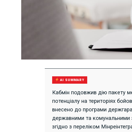
AI SUMMARY
Кабмін подовжив дію пакету 
потенціалу на територіях бойов
внесено до програми держгара
державними та комунальними з
згідно з переліком Мінреінтегра