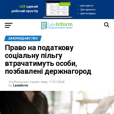
ЗАКОНОДАВСТВО
Право на податкову
соціальну пільгу
втрачатимуть особи,
позбавлені держнагород
Опубліковано
2 роки тому
17.07.2024
By
Lexinform