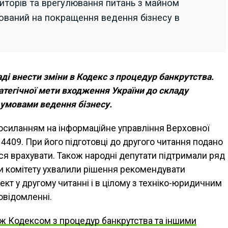
иторів та врегулювання питань з майном
ований на покращення ведення бізнесу в
і внести зміни в Кодекс з процедур банкрутства.
атегічної мети входження України до складу
а умовами ведення бізнесу.
осиланням на інформаційне управління Верховної
4409. При його підготовці до другого читання подано
ся врахувати. Також народні депутати підтримали ряд
ни комітету ухвалили рішення рекомендувати
кт у другому читанні і в цілому з техніко-юридичним
овідомленні.
ж Кодексом з процедур банкрутства та іншими