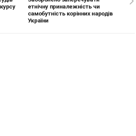
нкурсу
етнічну приналежність чи
самобутність корінних народів
України