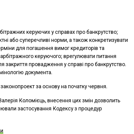
бітражних керуючих у справах про банкрутство;
ктні або суперечливі норми, а також конкретизувати
терміни для погашення вимог кредиторів та
арбітражного керуючого; врегулювати питання
я закриття провадження у справі про банкрутство.
мінологію документа.
законопроект за основу на початку червня.
 Валерія Коломієць, внесення цих змін дозволить
лювали застосування Кодексу з процедур
ни