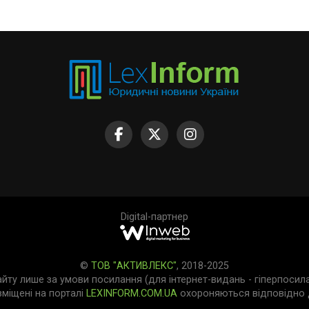
Digital-партнер
©
ТОВ "АКТИВЛЕКС"
, 2018-2025
айту лише за умови посилання (для інтернет-видань - гіперпосил
зміщені на порталі
LEXINFORM.COM.UA
охороняються відповідно д