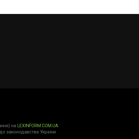
ання) на
LEXINFORM.COM.UA
о законодавства України.