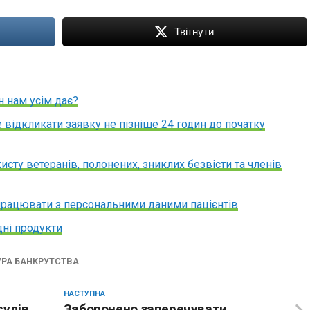
Твітнути
н нам усім дає?
відкликати заявку не пізніше 24 годин до початку
исту ветеранів, полонених, зниклих безвісти та членів
ацювати з персональними даними пацієнтів
дні продукти
РА БАНКРУТСТВА
НАСТУПНА
судів
Заборонено заперечувати