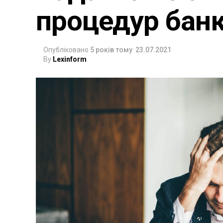
процедур бан
Опубліковано
5 років тому
23.07.2021
By
Lexinform