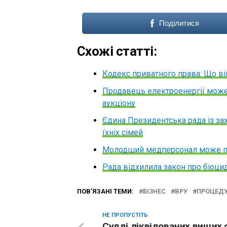
Поділитися
Схожі статті:
Кодекс приватного права: Що ві
Продавець електроенергії може 
аукціону
Єдина Президентська рада із зах
їхніх сімей
Молодший медперсонал може пр
Рада відхилила закон про біоци
ПОВ'ЯЗАНІ ТЕМИ:
БІЗНЕС
ВРУ
ПРОЦЕДУ
НЕ ПРОПУСТІТЬ
Судді ліквідованих вищих 