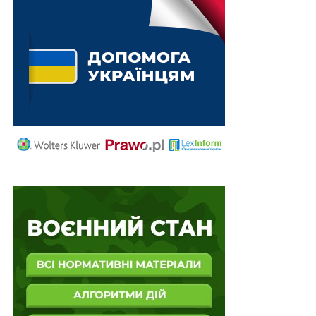
банк
НЕ ПРОПУСТІТЬ
Рада прийняла евроінтеграційний Закон «Про
захист прав споживачів»