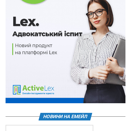
двох мінімальних заробітних плат.
Позичальники повинні постійно проживати або
виїхати з території, на якій ведуться (велися) бойові
дії чи ТОТ, не мати простроченої заборгованості
станом на 23 лютого 2022 р.
Встановлено й
заборону вимагати прострочену
заборгованість
кредитору та колекторській компанії
на період воєнного стану і протягом 30 днів після його
закінчення, а доходи позичальників, отримані
внаслідок проведеної реструктуризації, звільняються
від оподаткування.
НОВИНИ НА ЕМЕЙЛ
Схожі статті: