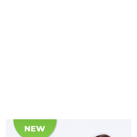
запроваджено механізм обов’язкової
реструктуризації, який діятиме за таких умов:
– якщо державна та соціальна матеріальна допомога
та/або пенсійне забезпечення, благодійна допомога є
єдиним джерелом доходу споживача та членів його
сім’ї;
Читайте також:
Строк проживання у
тимчасовому житлі для певних категорій
внутрішньо переміщених осіб не
обмежуватимуть
– якщо споживач є батьком чи матір’ю багатодітної
сім’ї, які отримують субсидію на оплату житлово-
комунальних послуг;
– якщо споживач або член його сім’ї є особою з
інвалідністю внаслідок війни і сукупний розмір
доходу споживача та членів його сім’ї не перевищує