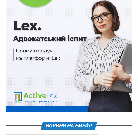
«єВідновлення».
При цьому спрощено форму акта обстеження
пошкоджених об’єктів, щодо якої раніше виникало
багато питань у регіонів та органів місцевого
самоврядування.
Рішення враховує баланс між необхідністю зберігати
культурну спадщину та правом людей отримати
компенсацію за зруйноване житло. Для цього в
документі передбачили додаткові запобіжники:
рішення про визнання пам’ятки знищеною
ухвалюватимуть на підставі відповідних
підтверджуючих матеріалів після обов’язкового
розгляду консультативно-дорадчими органами у
сфері охорони культурної спадщини.
НОВИНИ НА ЕМЕЙЛ
Постанова застосовується на період дії правового
режиму воєнного стану в Україні.