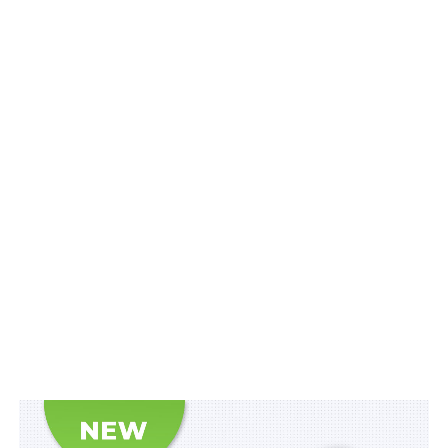
одна форма акта обстеження, однак з урахуванням
особливостей для об’єктів культурної спадщини.
Постанова також дозволяє швидше проводити
роботи на пошкоджених пам’ятках за спрощеним
пакетом документів у випадках, коли це не
стосується предмета охорони пам’ятки. Це допоможе
оперативніше проводити протиаварійні та
відновлювальні роботи після обстрілів.
Читайте також
:
Органи ДСНС не мають
повноважень звертатися до суду з позовами
про зобов’язання привести в належний стан та
готовність укриття і споруди цивільного захисту
Окремо запроваджено механізм визнання пам’ятки
знищеною внаслідок війни, завдяки чому мешканці
зруйнованих будинків зможуть отримати
компенсацію у вигляді житлового сертифіката для
придбання нового житла в межах програми