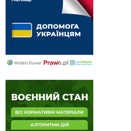
Витяг з Реєстру актів цивільного стану можна
отримати через Дію
Межі зон охорони пам’яток культурної
спадщини, встановлені до набрання чинності
постановою…
ПОВ'ЯЗАНІ ТЕМИ:
FEATURED
LEX
МІНКУЛЬТ
НАСТУПНА
Межі зон охорони пам’яток культурної
спадщини, встановлені до набрання чинності
постановою КМУ № 740, залишаються чинними
НЕ ПРОПУСТІТЬ
Звернення Верховної Ради з нагоди 30-річчя
Конституції України