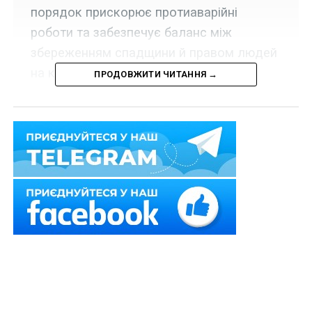
порядок прискорює протиаварійні
роботи та забезпечує баланс між
збереженням спадщини й правом людей
на компенсацію.
ПРОДОВЖИТИ ЧИТАННЯ →
Набрала чинності постанова Кабінету Міністрів
України «Деякі питання ліквідації наслідків збройної
агресії Російської Федерації, пов’язаних із
пошкодженням або знищенням нерухомих об’єктів
культурної спадщини» від 20 травня 2026 р.
№ 713
.
Як
пояснили
у Міністерстві культури України,
документом уніфіковано процедуру обстеження
пошкоджених через війну будівель — тепер і для
пам’яток культурної спадщини, і для звичайних
будівель діятиме єдиний порядок, одна комісія та