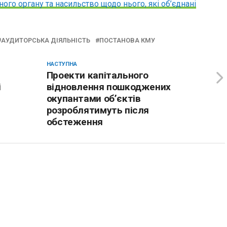
го органу та насильство щодо нього, які об’єднані
АУДИТОРСЬКА ДІЯЛЬНІСТЬ
ПОСТАНОВА КМУ
НАСТУПНА
Проекти капітального
і
відновлення пошкоджених
окупантами об’єктів
розроблятимуть після
обстеження