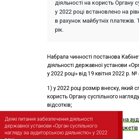
діяльності на користь Органу 
у 2022 році встановлено на рів
в рахунок майбутніх платежів
рік.
Набрала чинності постанова Кабіне
діяльності державної установи «Ор
у 2022 році» від 19 квітня 2022 р. 
1) у 2022 році розмір внеску, який 
користь Органу суспільного нагляду
відсотків;
Деякі питання забезпечення діяльності
Деякі питання забезпечення діяльності
Читайте також
:
Державна ауд
державної установи «Орган суспільного
державної установи «Орган суспільного
виконання місцевих бюджетів
нагляду за аудиторською діяльністю» у 2022
нагляду за аудиторською діяльністю» у 2022