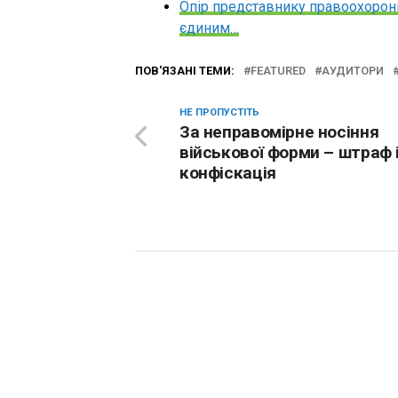
Опір представнику правоохоронно
єдиним…
ПОВ'ЯЗАНІ ТЕМИ:
FEATURED
АУДИТОРИ
НЕ ПРОПУСТІТЬ
За неправомірне носіння
військової форми – штраф 
конфіскація