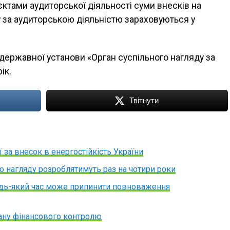
’єктами аудиторської діяльності суми внесків на
у за аудиторською діяльністю зараховуються у
державної установи «Орган суспільного нагляду за
ік.
Твітнути
 за внесок в енергостійкість України
о нагляду розроблятимуть раз на чотири роки
удь-який час може припинити повноваження
гану фінансового контролю