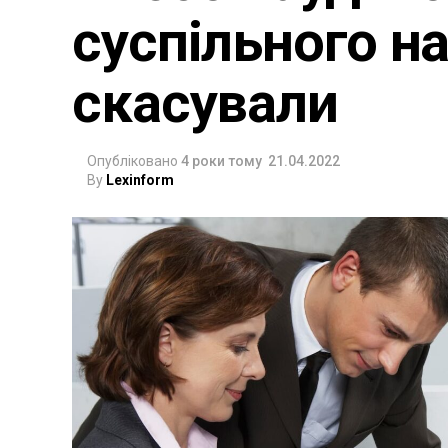
суспільного на
скасували
Опубліковано
4 роки тому
21.04.2022
By
Lexinform