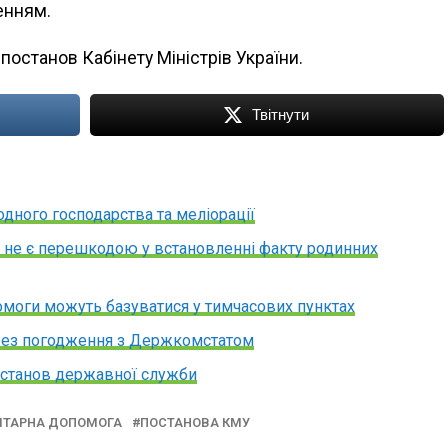
енням.
постанов Кабінету Міністрів України.
Твітнути
дного господарства та меліорації
щ не є перешкодою у встановленні факту родинних
омоги можуть базуватися у тимчасових пунктах
без погодження з Держкомстатом
 установ державної служби
ІТАРНА ДОПОМОГА
ПОСТАНОВА КМУ