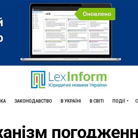
ИКА
ЗАКОНОДАВСТВО
В УКРАЇНІ
В СВІТІ
ПОДІЇ
С
ханізм погоджен