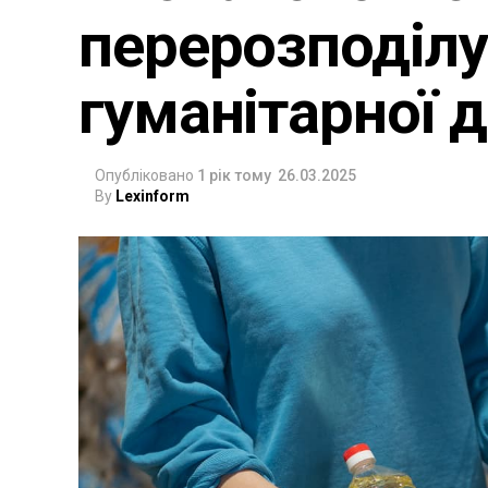
перерозподілу
гуманітарної 
Опубліковано
1 рік тому
26.03.2025
By
Lexinform