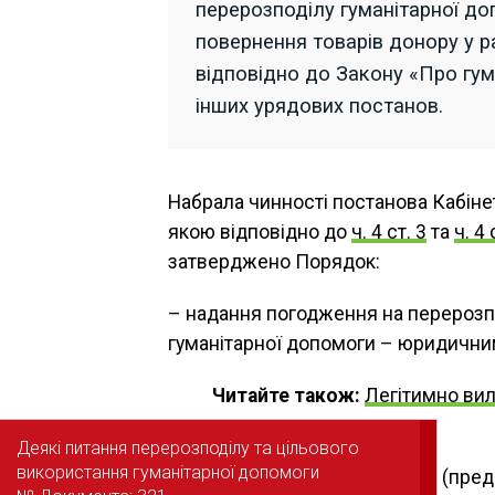
перерозподілу гуманітарної д
повернення товарів донору у р
відповідно до Закону «Про гум
інших урядових постанов.
Набрала чинності постанова Кабінет
якою відповідно до
ч. 4 ст. 3
та
ч. 4 
затверджено Порядок:
– надання погодження на перерозп
гуманітарної допомоги – юридични
Читайте також:
Легітимно вил
поверненню
Деякі питання перерозподілу та цільового
Деякі питання перерозподілу та цільового
використання гуманітарної допомоги
використання гуманітарної допомоги
– повернення донору товарів (предм