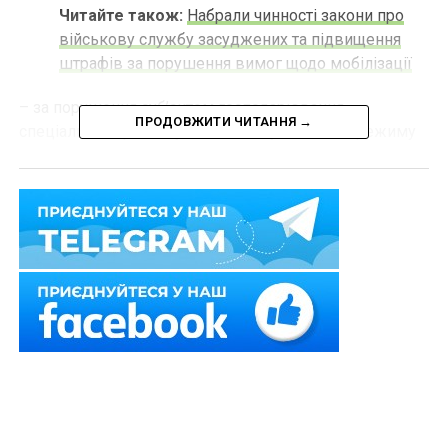
Читайте також:
Набрали чинності закони про
військову службу засуджених та підвищення
штрафів за порушення вимог щодо мобілізації
– за порушення суб’єктом господарювання
ПРОДОВЖИТИ ЧИТАННЯ →
спеціального режиму світломаскування або режиму
роботи під час воєнного стану – штраф від 51000 до
102000 грн. Повторне порушення – штраф у розмірі
від 170000 до 340000 грн.
Також зверніть увагу
на
Правові позиції Верховного
Суду щодо кримінальних правопорушень, пов’язаних
з війною,
та збірник
Воєнний стан. Всі нормативні
матеріали, алгоритми дій, роз’яснення, корисні
ресурси
.