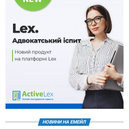
НАСТУПНА
П’ятнадцять діб за сексуальне домагання
НЕ ПРОПУСТІТЬ
Україна приєднується до роумінгової зони ЄС
НОВИНИ НА ЕМЕЙЛ