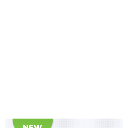
Схожі статті:
Неодноразове притягнення водія до
адмінвідповідальності за порушення ПДР у
стані сп’яніння…
За порушення процедури надання статусу
ветерана буде адміністративна
відповідальність
Порушення правил паркування на місцях для
осіб з інвалідністю зможуть фіксувати всі охочі
До 6 років позбавлення волі за порушення
права на безоплатну медичну допомогу
До 51 000 грн штрафу за порушення вимог
закону щодо надання статусу ветерана
ПОВ'ЯЗАНІ ТЕМИ:
FEATURED
ВЕРХОВНА РАДА УКРАЇНИ
КОМЕНДАНТСЬКА ГОДИНА