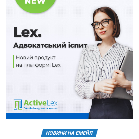
На Чернігівщині засуджено двох
військовослужбовців, які самовільно
залишили військові…
Військовослужбовців після закінчення
контракту пропонують не мобілізувати
Орденом Європи можуть бути нагороджені
іноземці
Припущення та неперевірена інформація з
мережі Інтернет не можуть бути підставою
для…
Виплати на дітей можуть збільшити у три рази
ПОВ'ЯЗАНІ ТЕМИ:
FEATURED
ВІЙСЬКОВОСЛУЖБОВЦІ
ЗАПОВІТ
МІНІСТЕРСТВО ЮСТИЦІЇ УКРАЇНИ
ПОСТАНОВА КМУ
НАСТУПНА
НОВИНИ НА ЕМЕЙЛ
Особи, які не підлягають призову, зможуть