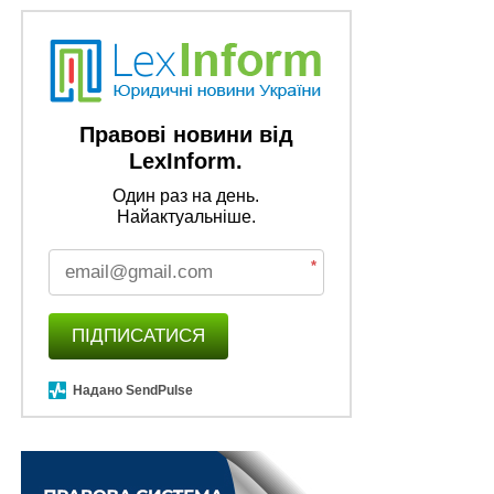
добровільно піти на службу
НЕ ПРОПУСТІТЬ
Реєстрацію ліків РФ чи Білорусі скасують без
повернення збору
Правові новини від
LexInform.
Один раз на день.
Найактуальніше.
*
ПІДПИСАТИСЯ
Надано SendPulse