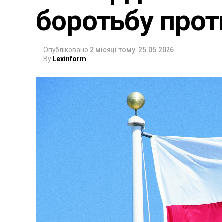
боротьбу прот
Опубліковано
2 місяці тому
25.05.2026
By
Lexinform