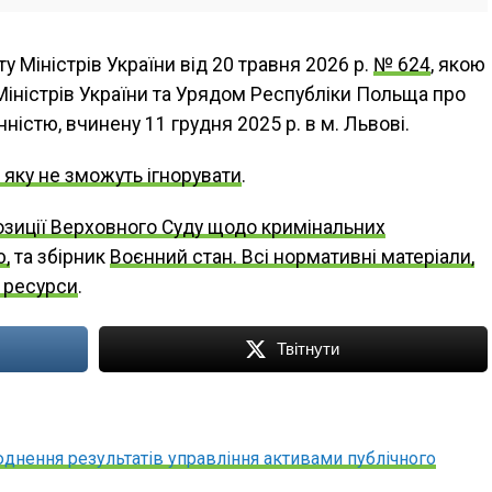
у Міністрів України від 20 травня 2026 р.
№ 624
, якою
іністрів України та Урядом Республіки Польща про
нністю, вчинену 11 грудня 2025 р. в м. Львові.
, яку не зможуть ігнорувати
.
озиції Верховного Суду щодо кримінальних
ю,
та збірник
Воєнний стан. Всі нормативні матеріали,
і ресурси
.
Твітнути
нення результатів управління активами публічного