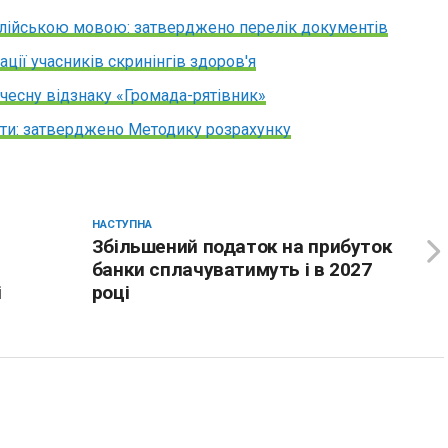
нглійською мовою: затверджено перелік документів
ії учасників скринінгів здоров'я
есну відзнаку «Громада-рятівник»
віти: затверджено Методику розрахунку
НАСТУПНА
Збільшений податок на прибуток
банки сплачуватимуть і в 2027
і
році