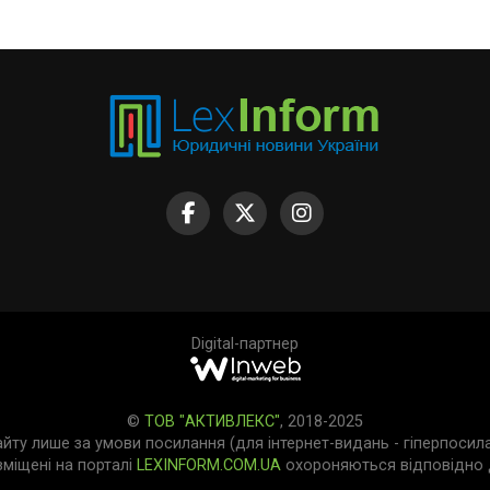
Digital-партнер
©
ТОВ "АКТИВЛЕКС"
, 2018-2025
айту лише за умови посилання (для інтернет-видань - гіперпосил
зміщені на порталі
LEXINFORM.COM.UA
охороняються відповідно д