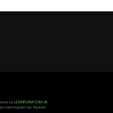
ання) на
LEXINFORM.COM.UA
о законодавства України.