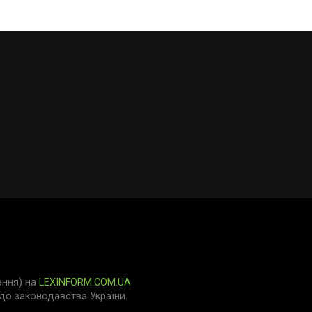
ання) на
LEXINFORM.COM.UA
о законодавства України.