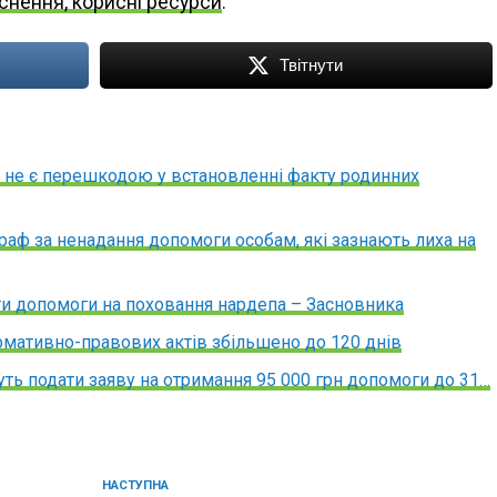
яснення, корисні ресурси
.
Твітнути
щ не є перешкодою у встановленні факту родинних
раф за ненадання допомоги особам, які зазнають лиха на
и допомоги на поховання нардепа – Засновника
рмативно-правових актів збільшено до 120 днів
жуть подати заяву на отримання 95 000 грн допомоги до 31…
НАСТУПНА