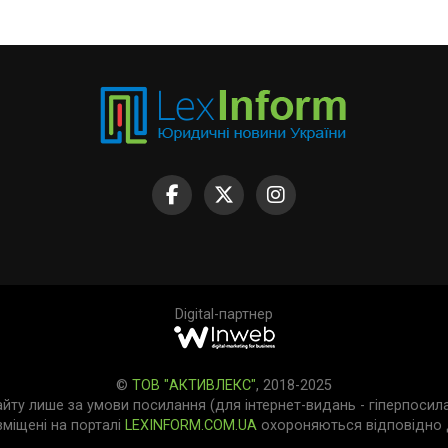
Digital-партнер
©
ТОВ "АКТИВЛЕКС"
, 2018-2025
айту лише за умови посилання (для інтернет-видань - гіперпосил
зміщені на порталі
LEXINFORM.COM.UA
охороняються відповідно д