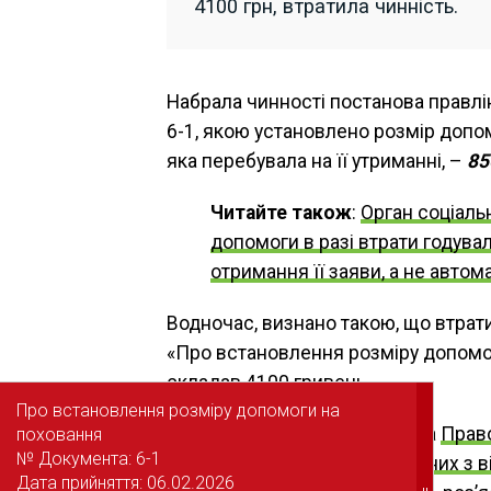
4100 грн, втратила чинність.
Набрала чинності постанова правлі
6-1, якою установлено розмір допо
яка перебувала на її утриманні, –
85
Читайте також
:
Орган соціаль
допомоги в разі втрати годувал
отримання її заяви, а не автом
Водночас, визнано такою, що втрати
«Про встановлення розміру допомог
складав 4100 гривень.
Про встановлення розміру допомоги на
Про встановлення розміру допомоги на
Також зверніть увагу
на
Право
поховання
поховання
№ Документа: 6-1
№ Документа: 6-1
правопорушень, пов’язаних з в
Дата прийняття: 06.02.2026
Дата прийняття: 06.02.2026