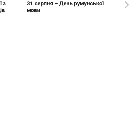
 з
31 серпня – День румунської
ів
мови