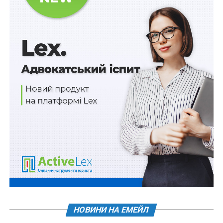
стану», здійснюються в порядку, визначеному
законодавством.
Нагадаємо,
примусова реалізація арештованого
майна у виконавчому провадженні в період воєнного
стану
Схожі статті:
Розгляд справ про примусове відчуження
майна під час війни - в господарському суді
Виконання нормативу для працевлаштування
осіб з інвалідністю перевірятимуть з липня
2026 р.
Передача військового майна – без погодження
НОВИНИ НА ЕМЕЙЛ
з Держкомстатом