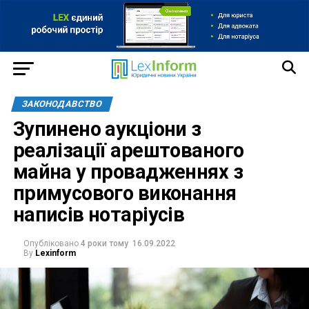
ЗАКОНОДАВСТВО
Зупинено аукціони з
реалізації арештованого
майна у провадженнях з
примусового виконання
написів нотаріусів
Опубліковано
4 роки тому
16.09.2022
By
Lexinform