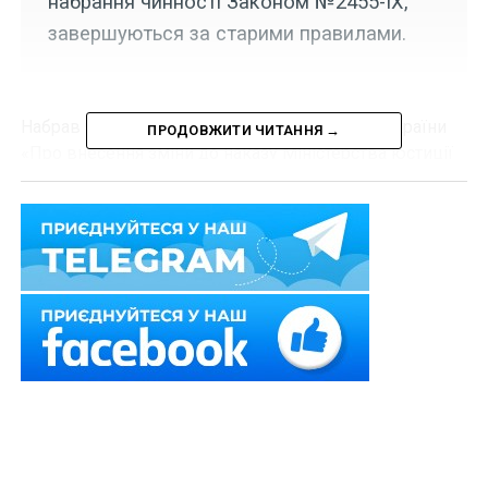
набрання чинності Законом №2455-IX,
завершуються за старими правилами.
Набрав чинності наказ Міністерства юстиції України
ПРОДОВЖИТИ ЧИТАННЯ →
«Про внесення зміни до наказу Міністерства юстиції
України від 10 червня 2022 року № 2343/5» від 14
вересня 2022 р. № 3873/5.
Новими абзацами п. 5 наказу Міністерства юстиції
України «Деякі питання примусової реалізації
арештованого майна у виконавчому провадженні в
період воєнного стану» від 10 червня 2022 р. №
2343/5 встановлено, що у період дії воєнного стану
Організатором зупиняються електронні аукціони
(аукціони за фіксованою ціною) з реалізації
арештованого майна, переданого на реалізацію у
виконавчих провадженнях з примусового виконання