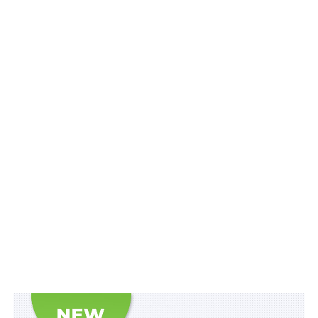
виконавчих написів нотаріусів.
Читайте також:
Екстериторіальна реєстрація
майна та організацій – не за переліком Мін’юсту,
а на певних територіях
Оформлення результатів електронних аукціонів
(аукціонів за фіксованою ціною), розрахунок за
придбане на електронних аукціонах майно та
складання актів про проведені електронні аукціони
(аукціони за фіксованою ціною) у виконавчих
провадженнях з примусового виконання виконавчих
написів нотаріусів, щодо електронних аукціонів
(аукціонів за фіксованою ціною), які проводились до
набрання чинності Законом України від 27 липня 2022
р. № 2455-IX «Про внесення змін до деяких законів
України щодо діяльності приватних виконавців та
примусового виконання судових рішень, рішень
інших органів (посадових осіб) у період дії воєнного