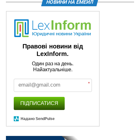
НОВИНИ НА ЕМЕЙЛ
Оцінку безбар'єрності можна проводити
протягом року
Результати роботи прокурорів Луганщини за
тиждень. Нові справи
Правові новини від
У разі проведення розгляду без адвоката суд
LexInform.
має максимально компенсувати його
відсутність…
Один раз на день.
Найактуальніше.
Підозри та направлені справи до судів за
тиждень роботи прокурорів Луганщини
*
Звернення Верховної Ради з нагоди 30-річчя
Конституції України
ПІДПИСАТИСЯ
ПОВ'ЯЗАНІ ТЕМИ:
FEATURED
ДЕРЖАВНІ ПІДПРИЄМСТВА
НАГЛЯДОВА РАДА
ПОСТАНОВА КМУ
Надано SendPulse
НАСТУПНА
Бронюванню підлягають працівники