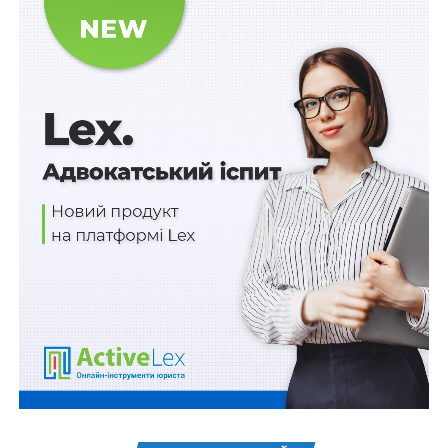
інформацію про виконання державним
унітарним підприємством, господарським
товариством стратегічного плану розвитку, про
досягнення короткострокових та
середньострокових фінансових, операційних і
нефінансових цілей діяльності, визначених у
листі очікувань власника;
іншу інформацію (за наявності), визначену
законодавством, статутом державного
унітарного підприємства, господарського
товариства та/або положенням про наглядову
раду або наглядовою радою такого
державного унітарного підприємства,
господарського товариства.
Схожі статті: