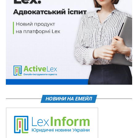
ухилення від проходження військової служби за
контрактом особою, яку під час проведення
мобілізації та дії воєнного стану звільнено умовно-
достроково від відбування покарання для
проходження військової служби, що каратиметься
позбавленням волі на строк від п’яти до десяти років.
Читайте також збірник
Воєнний стан. Всі
нормативні матеріали, алгоритми дій,
роз’яснення, корисні ресурси
НОВИНИ НА ЕМЕЙЛ
Схожі статті:
Довідки про несудимість органи і установи
можуть отримувати без участі громадян
Кожний учасник організованої групи несе