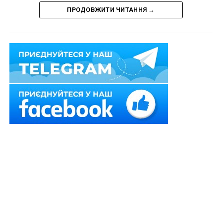
ПРОДОВЖИТИ ЧИТАННЯ →
Верховна Рада прийняла за основу проект Закону
№
11079-1
, яким запроваджується інститут
умовно-
дострокового звільнення осіб від відбування
покарання для безпосередньої їх участі у обороні
країни
, захисті її незалежності та територіальній
цілісності.
Зокрема встановлюється, що під час проведення
мобілізації та/або дії воєнного стану до осіб, які
відбувають покарання у виді обмеження волі або
позбавлення волі, судом може бути застосоване
умовно-дострокове звільнення
для проходження
ними військової служби за контрактом
.
Передбачене умовно-дострокове звільнення від
відбування покарання не застосовується до осіб, які