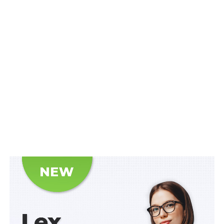
були засуджені за вчинення злочинів проти основ
національної безпеки України, засуджені за скоєння
умисного вбивства двох або більше осіб, або
поєднане із зґвалтуванням або сексуальним
насильством, а також засуджені за скоєння
кримінальних правопорушень, передбачених ст.
152-
156-1
,
258-258-6
,
ч. 4 ст. 286-1
Кримінального кодексу
України.
Читайте також:
Законопроект про мобілізацію
прийнято: основні зміни
Умовно-дострокове звільнення від відбування
покарання для проходження військової служби за
контрактом може бути застосовано судом, якщо
засуджений виявив бажання проходити військову
службу за контрактом та відповідає вимогам
проходження військової служби за контрактом.
Передбачається й кримінальна відповідальність за