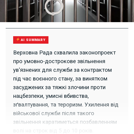
AI SUMMARY
Верховна Рада схвалила законопроект
про умовно-дострокове звільнення
ув'язнених для служби за контрактом
під час воєнного стану, за винятком
засуджених за тяжкі злочини проти
нацбезпеки, умисні вбивства,
зґвалтування, та тероризм. Ухилення від
військової служби після такого
звільнення каратиметься позбавленням
волі на строк від 5 до 10 років.