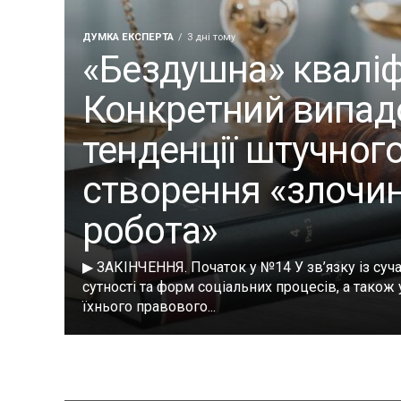
ДУМКА ЕКСПЕРТА
3 дні тому
«Бездушна» кваліф
Конкретний випад
тенденції штучног
створення «злочин
робота»
▶ ЗАКІНЧЕННЯ. Початок у №14 У зв’язку із су
сутності та форм соціальних процесів, а тако
їхнього правового...