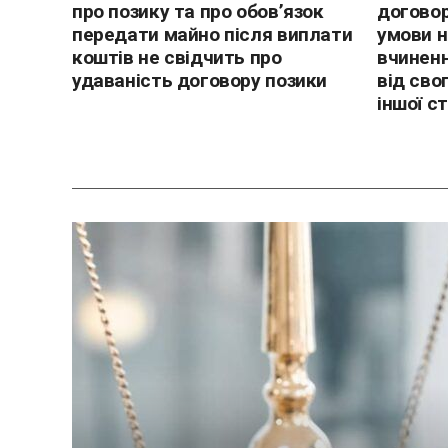
про позику та про обов’язок
договор
передати майно після виплати
умови 
коштів не свідчить про
вчиненн
удаваність договору позики
від сво
іншої с