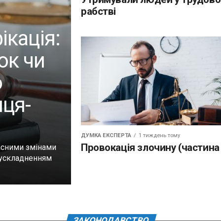
рабстві
ікація:
ок чи
о
ця-
ДУМКА ЕКСПЕРТА
1 тиждень тому
Провокація злочину (частина
часними змінами
ж ускладненням
ЗАКОНОДАВСТВО