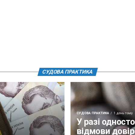
СУДОВА ПРАКТИКА
СУДОВА ПРАКТИКА
1 день тому
У разі одност
відмови довір