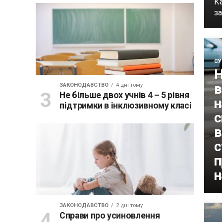
К
за
СУ
Н
в
ЗАКОНОДАВСТВО
4 дні тому
Не більше двох учнів 4 – 5 рівня
н
підтримки в інклюзивному класі
с
в
с
п
н
ЗАКОНОДАВСТВО
2 дні тому
Справи про усиновлення