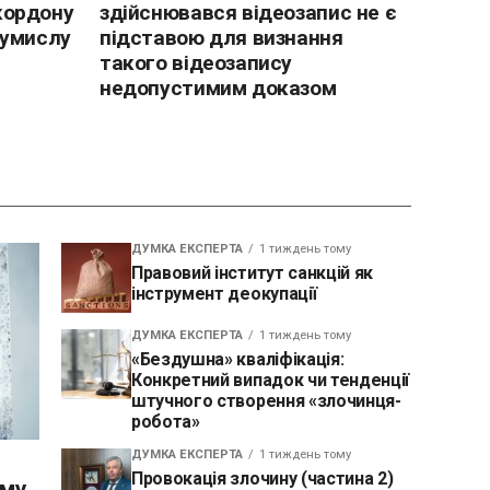
кордону
здійснювався відеозапис не є
 умислу
підставою для визнання
такого відеозапису
недопустимим доказом
ДУМКА ЕКСПЕРТА
1 тиждень тому
Правовий інститут санкцій як
інструмент деокупації
ДУМКА ЕКСПЕРТА
1 тиждень тому
«Бездушна» кваліфікація:
Конкретний випадок чи тенденції
штучного створення «злочинця-
робота»
ДУМКА ЕКСПЕРТА
1 тиждень тому
Провокація злочину (частина 2)
ому