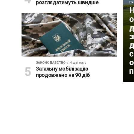
розглядатимуть швидше
СУ
Н
о
д
з
д
с
о
ЗАКОНОДАВСТВО
4 дні тому
Загальну мобілізацію
п
продовжено на 90 діб