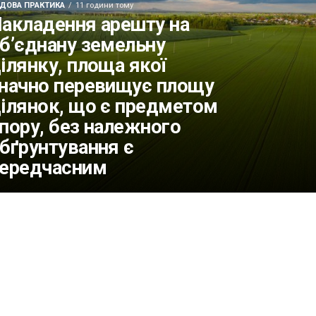
ДОВА ПРАКТИКА
11 години тому
акладення арешту на
б’єднану земельну
ілянку, площа якої
начно перевищує площу
ілянок, що є предметом
пору, без належного
бґрунтування є
ередчасним