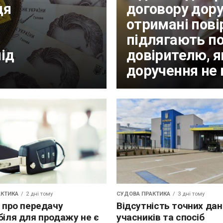
ця
договору дору
отримані пові
підлягають п
ід
довірителю, 
доручення не
АКТИКА
2 дні тому
СУДОВА ПРАКТИКА
3 дні тому
 про передачу
Відсутність точних дан
іля для продажу не є
учасників та спосіб