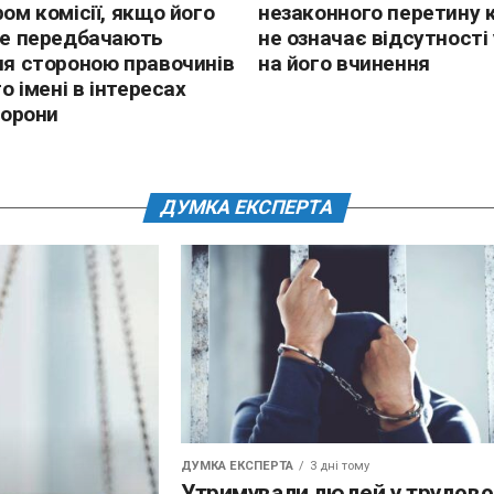
ом комісії, якщо його
незаконного перетину 
не передбачають
не означає відсутності
я стороною правочинів
на його вчинення
го імені в інтересах
торони
ДУМКА ЕКСПЕРТА
ДУМКА ЕКСПЕРТА
3 дні тому
Утримували людей у трудов