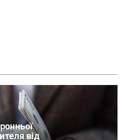
оронньої
ителя від