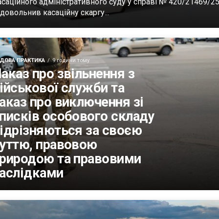
асаційного адміністративного суду у справі № 420/21469/2
довольнив касаційну скаргу...
ДОВА ПРАКТИКА
9 години тому
аказ про звільнення з
ійськової служби та
аказ про виключення зі
писків особового складу
ідрізняються за своєю
уттю, правовою
риродою та правовими
аслідками