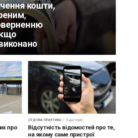
чення кошти,
реним,
оверненню
якщо
 виконано
СУДОВА ПРАКТИКА
3 дні тому
их про
Відсутність відомостей про те,
на якому саме пристрої