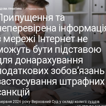
ДОВА ПРАКТИКА
7 години тому
Припущення та
неперевірена інформаці
з мережі Інтернет не
можуть бути підставою
для донарахування
податкових зобов’язань 
застосування штрафних
санкцій
червня 2026 року Верховний Суд у складі колегії суддів