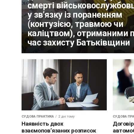
смерті військовослужбов
у зв’язку із пораненням
(контузією, травмою чи
каліцтвом), отриманими п
час захисту Батьківщини
СУДОВА ПРАКТИКА
2 дні тому
СУДОВА ПР
Наявність двох
Договір
взаємопов’язаних розписок
автомоб