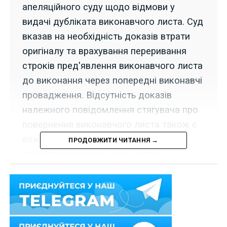
апеляційного суду щодо відмови у
видачі дубліката виконавчого листа. Суд
вказав на необхідність доказів втрати
оригіналу та врахування переривання
строків пред'явлення виконавчого листа
до виконання через попередні виконавчі
провадження. Відсутність доказів
належного повідомлення стягувача про
повернення виконавчого листа також є
важливим фактором, що не був
ПРОДОВЖИТИ ЧИТАННЯ →
врахований апеляційним судом.
17 листопада 2021 р. Верховний Суд у складі колегії
суддів Другої судової палати Касаційного цивільного
суду у справі
№ 419/310/12
скасував постанову