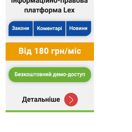
Підготував Леонід Лазебний
Повний текст рішення
Схожі статті:
Дохід від оренди майна закладів вищої освіти
піде на виконання їхніх статутних завдань
Наглядова рада товариства в будь-який час
може припинити повноваження
одноособового…
Засвідчення рівня володіння англійською
мовою: затверджено перелік документів
У разі проведення розгляду без адвоката суд