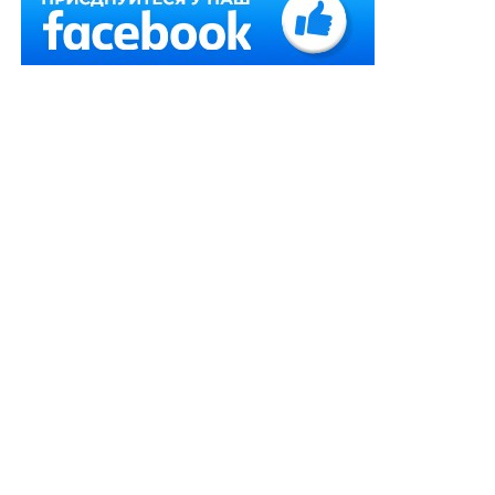
апеляційного суду, який дійшов передчасного
висновку про відсутність підстав для задоволення
заяви стягувача про видачу дублікату виконавчого
листа.
Стягувач звернувся до суду з заявою про видачу
дублікату виконавчого листа районного суду у
цивільній справі, вказуючи, що виконавче
провадження закрито, однак ані постанови про
закриття виконавчого провадження, ані виконавчого
листа він не отримав.
Ухвалою районного суду, залишеною без змін
апеляційним судом, у задоволенні заяви відмовлено
з тих мотивів, що
строк пред’явлення виконавчого
листа районного суду у цивільній справі сплив та
судом не поновлений
. Окрім того, відсутні докази
його втрати.