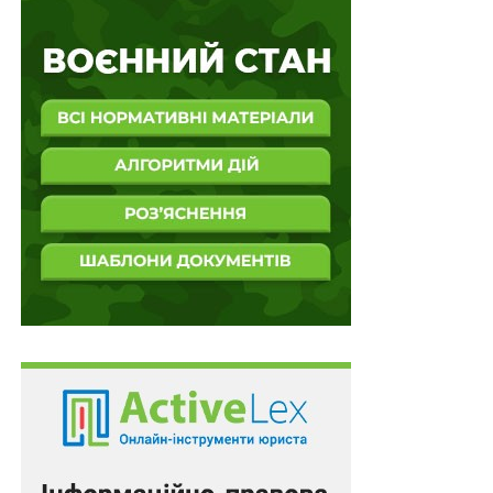
вважається поданою у межах встановленого
для пред’явлення його до виконання строку
Подібні висновки викладені в постановах Верховного
Суду від 14 лютого 2018 р. у справі
№ 2515/739/2012
,
від 12 березня 2018 р. у справі
№ 583/1828/17-ц
, від
24 жовтня 2018 р. у справі
№ 201/15305/14-ц
, від 22
січня 2020 р. у справі
№ 2-1693/10
, від 28 травня 2020
р. у справі
№ 1003/6035/12
.
Однак, в матеріалах справи відсутнє рекомендоване
повідомлення про вручення надісланого стягувачу
відділом ДВС відправлення з дублікатом
виконавчого листа, виданого районним судом.
Переглядаючи справу в апеляційному порядку
апеляційний суд на вказане належної уваги не
звернув та дійшов передчасного висновку про
відсутність підстав для задоволення заяви стягувача
про видачу дублікату виконавчого листа.