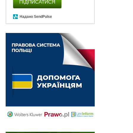
неодноразовому відкритті виконавчого провадження
ПІДПИСАТИСЯ
за виконавчим листом.
Надано SendPulse
Докази повернення органом державної виконавчої
служби стягувачу без прийняття до виконання
виконавчого листа на підставі
п. 2 ч. 4 ст. 4
Закону
України «Про виконавче провадження» у матеріалах
справи відсутні.
Належним доказом підтвердження надсилання
стягувачу копії постанови про повернення
виконавчого листа разом із направленням його
оригіналу є виключно квитанція про відправлення та
рекомендоване повідомлення про вручення
поштового відправлення.
Читайте також:
Якщо строк для пред’явлення
виконавчого документа до виконання не сплив,
заява про видачу дубліката цього документа