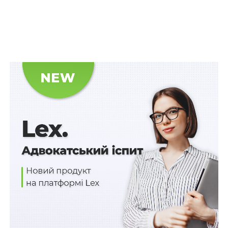
Читайте також:
Ухвалу суду першої інстанції
щодо відмови у визнанні виконавчого
документа таким, що не підлягає виконанню,
можна оскаржити в апеляційному порядку
Розглянувши касаційну скаргу стягувача, Верховний
Суд вказав, що дублікат виконавчого документа
видається замість втраченого оригіналу лише за
наявності достатніх доказів того, що виконавчий
документ дійсно втрачено. Крім того, однією з підстав
можливості видачі дубліката виконавчого документа
є подання відповідної заяви протягом строку,
встановленого для пред’явлення виконавчого
документа до виконання, який повинен
обчислюватися з урахуванням переривання цього
строку та/або його зупинення.
У цій справі стягувач неодноразово пред’являв
виконавчий лист та його дублікат до виконання, після