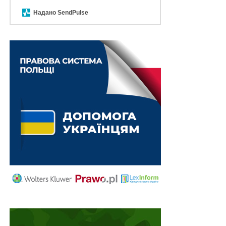
часткової власності
не є вимогою про поділ майна в
Надано SendPulse
натурі
. Тому при визнанні права на частку не
здійснюється вказівка, які саме об’єкти в натурі
відповідають частці в праві спільної часткової
власності (див. постанову Верховного Суду в складі
колегії суддів Другої судової палати Касаційного
цивільного суду від 16 вересня 2020 р. у справі
№
344/5437/17
).
На рівні ЦК України законодавець не передбачив
такої конструкції як визнання права власності на
об’єкт, який належить на праві спільної часткової
власності декільком співвласникам, спадкоємцем
одного із співвласників, що зумовлює припинення
правового режиму спільної часткової власності для
інших співвласників.
Визнання права власності як приватно-правова
категорія покликана забезпечити визначеність в