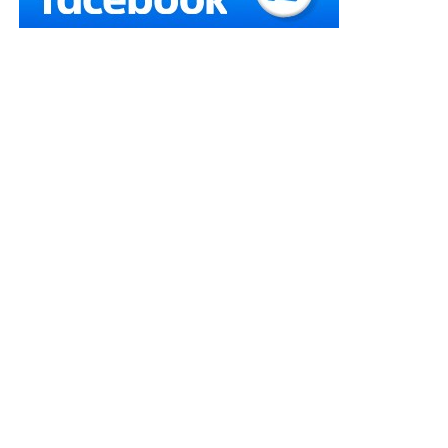
позовом до селищної ради про встановлення факту,
що має юридичне значення та визнання права
власності на житловий будинок в порядку
спадкування, посилаючись на те, що невідповідність
вимогам законодавства правовстановлюючого
документу на частину домоволодіння позбавляє її
можливості отримати свідоцтво про право на його
спадкування.
Рішенням районного суду позов задоволено
частково.
Апеляційним судом провадження за апеляційною
скаргою спадкоємиці іншого співвласника закрито з
тих мотивів, що матеріали справи не містять доказів,
які б підтверджували її право на частку у майні, право
власності на яке визнано за позивачкою та суд
першої інстанції не вирішував в оскаржуваному
рішенні питання про її права, свободи, інтереси та