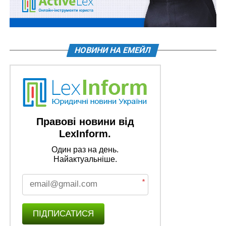
праві спільної часткової власності, що належить
кожному з співвласників, виступає не як частина речі
й не як право на частину речі, а як частина права на
всю річ як єдине ціле. Тобто право спільної часткової
НОВИНИ НА ЕМЕЙЛ
власності поширюється на все спільне майно, а
частка в праві спільної часткової власності не
стосується частки майна (див. постанову Верховного
Суду у складі Об’єднаної палати Касаційного
цивільного суду від 6 листопада 2023 р. у справі
№
707/2516/18
, постанову Верховного Суду у складі
Правові новини від
Об’єднаної палати Касаційного цивільного суду від 11
LexInform.
грудня 2023 р. у справі
№ 463/13099/21
).
Один раз на день.
Найактуальніше.
Читайте також:
Не допускається виділ частки у
спірному майні, що належить на праві спільної
*
часткової власності двом співвласникам, лише
одному з них
ПІДПИСАТИСЯ
Позов про визнання права на частку в праві спільної