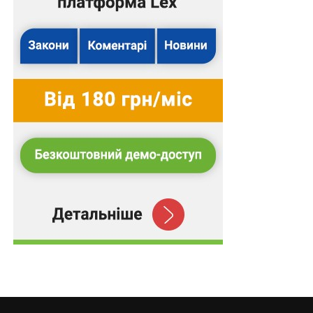
Отже, Верховний Суд ухвалу апеляційного суду
скасував та передав справу на новий розгляд до суду
апеляційної інстанції.
Підготував Леонід Лазебний
Повний текст рішення
З іншими правовими позиціями Верховного Суду,
яких вже налічується понад 16 000, можна
ознайомитися в аналітично-правовій системі
LEX
.
Схожі статті:
При визначенні строку на оскарження
податкового повідомлення-рішення під час
воєнного стану…