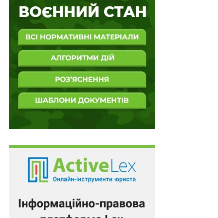
приватних відносинах, захист прав та інтересів. Однак,
ініціювання спору про визнання права власності не
для захисту прав та інтересів є недопустимим.
Визнання права власності на об’єкт, який належить на
праві спільної часткової власності декільком
співвласникам, тільки за спадкоємцем одного із
співвласників по суті використовується для
позбавлення права на частку в праві спільної
часткової власності інших співвласників чи їх
спадкоємців. В такому разі відбувається
використання конструкції визнання права власності
не для захисту прав та інтересів і судове рішення
стосується прав та/або інтересів інших співвласників
чи їх спадкоємців.
В цій справі апеляційний суд не перевірив доводи
апеляційної скарги та зробив неправильний висновок
про закриття апеляційного провадження.