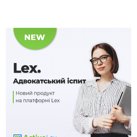
(або) обов’язки.
Читайте також:
Продавець частки спільної
часткової власності може на власний розсуд
обирати покупця серед інших співвласників
Розглянувши касаційну скаргу спадкоємиці
співвласника, Верховний Суд нагадав, що спільна
часткова власність є специфічною конструкцією,
оскільки, існує: (а) множинність суб’єктів. Для права
власності характерна наявність одного суб’єкта, якому
належить відповідне майно (наприклад, один
будинок – один власник). Навпаки, спільна часткова
власність завжди відзначається множинністю
суб’єктів (наприклад, один будинок – два
співвласники); (б) єдність об’єкта.
Декільком учасникам спільної часткової власності
завжди належить певна сукупність майна. Частка в