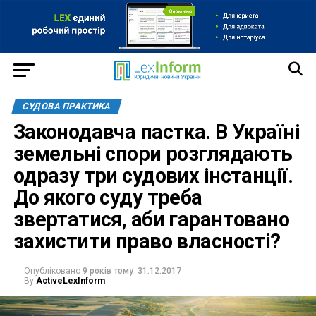
СУДОВА ПРАКТИКА
Законодавча пастка. В Україні
земельні спори розглядають
одразу три судових інстанції.
До якого суду треба
звертатися, аби гарантовано
захистити право власності?
Опубліковано
9 років тому
31.12.2017
By
ActiveLexInform