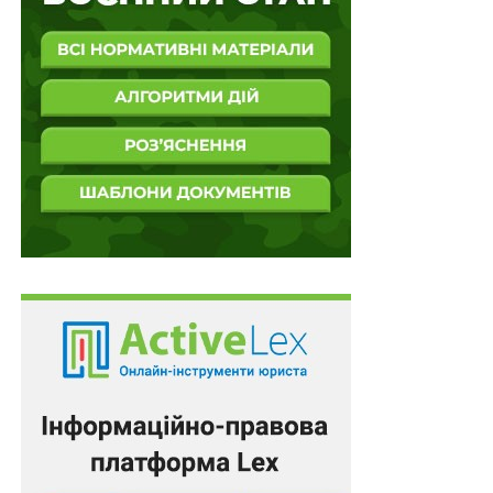
Ця справа розглядалася в судах понад три роки й
добряче виснажила всіх учасників процесу. Не
отримавши задовільних результатів, бізнесмен і
пайовики вимушені були сісти за стіл переговорів і,
зрештою, укласти мирову угоду. Бізнесмен повернув
попереднім власникам незаконно здобуту землю. І,
що дуже цікаво, зробив це на підставі договору
дарування земельної ділянки, що й було відповідним
чином зафіксовано в земельному кадастрі.
Деякі поради
Однак сьогодні далеко не всім власникам стає
наснаги довести до кінця розпочату земельний спір, й
далеко не кожен із них готовий витрачати роки на
захист своїх інтересів і гроші на оплату судового
збору та послуг адвокатів. Та коли мораторій на
продаж землі буде скасовано, паї можна буде
продавати, закладати. Відповідно, в геометричній