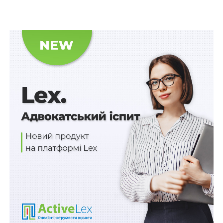
бізнесмен
наглянув собі
земельну
ділянку в
одному з елітних
передмість
Києва. Зазирнувши до кадастрової карти, він
знайшов «нічийні» 25 гектарів. Звернувся до
районного керівництва, де йому в 2008 році видали
розпорядження про відведення землі. На підставі
цього розпорядження бізнесмен зробив технічну
документацію та зареєстрував земельну ділянку в
державному земельному кадастрі. Проте ця ділянка
насправді вже 12 років була у власності інших осіб.
Двоє пайовиків отримали свої державні акти на
землю за рішенням місцевої сільської ради ще в
1996 році, але після ухвалення Закону України «Про
державний земельний кадастр» вони так і не зробили