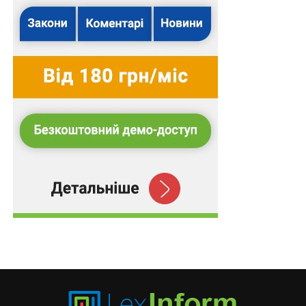
прогресії зросте й кількість земельних спорів.
Проте й тоді, і сьогодні, якщо ваше право власності
було порушено, я б не радила відразу писати заяву та
бігти до суду. Потрібно чітко зрозуміти проблему й
конкретно поставити завдання. Треба пам’ятати, що
спори, в яких одна зі сторін — фізична особа,
вирішуються в судах загальної юрисдикції. Будь це
визнання недійсними договорів купівлі-продажу,
припинення права власності чи користування,
відшкодування шкоди. Якщо мова про відносини
юридичних осіб або фізичних осіб-підприємців, треба
звертатися до господарського суду. А питання
владних повноважень розглядаються
адміністративними судами. Крім того, на необхідність
звернення до загального, господарського чи
адміністративного суду впливає вибір способу
захисту, який обумовлює формулювання конкретних