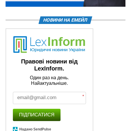
відповідну технічну документацію й не внесли
інформацію до електронного реєстру, хоча через це
не перестали бути власниками, адже згідно з
НОВИНИ НА ЕМЕЙЛ
Конституцією право власності є непорушним. Щоб
повернути свою землю, один із пайовиків звернувся
до адміністративного суду з позовом про визнання
недійсним рішення органу влади про повторне
виділення ділянки. Це дозволило уникнути визнання
Правові новини від
недійсними всіх укладених договорів купівлі-
LexInform.
продажу по цих 25 гектарах. Бо бізнесмен уже уклав
кілька договорів купівлі-продажу, щоб очистити
Один раз на день.
землю від можливих спорів у майбутньому та
Найактуальніше.
забезпечити собі як кінцевому власнику статус
добросовісного покупця. Інший пайовик звернувся
*
до суду загальної юрисдикції, аби визнати
недійсними всі договори купівлі-продажу один за
ПІДПИСАТИСЯ
одним. Отже, хоча мета в пайовиків була однакова —
довести своє право власності на землю, йшли вони
Надано SendPulse