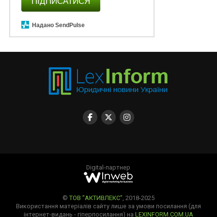
ПІДПИСАТИСЯ
Надано SendPulse
Digital-партнер
©
ТОВ "АКТИВЛЕКС"
, 2018-2025
Використання матеріалів сайту лише за умови посилання (для
інтернет-видань - гіперпосилання) на
LEXINFORM.COM.UA