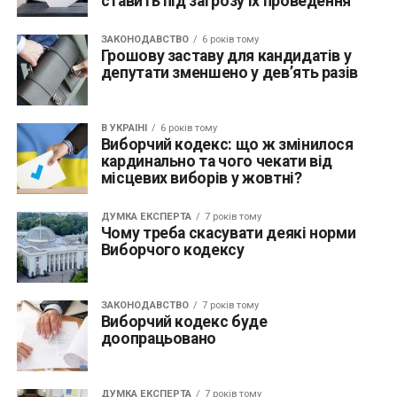
ставить під загрозу їх проведення
ЗАКОНОДАВСТВО
6 років тому
Грошову заставу для кандидатів у
депутати зменшено у дев’ять разів
В УКРАЇНІ
6 років тому
Виборчий кодекс: що ж змінилося
кардинально та чого чекати від
місцевих виборів у жовтні?
ДУМКА ЕКСПЕРТА
7 років тому
Чому треба скасувати деякі норми
Виборчого кодексу
ЗАКОНОДАВСТВО
7 років тому
Виборчий кодекс буде
доопрацьовано
ДУМКА ЕКСПЕРТА
7 років тому